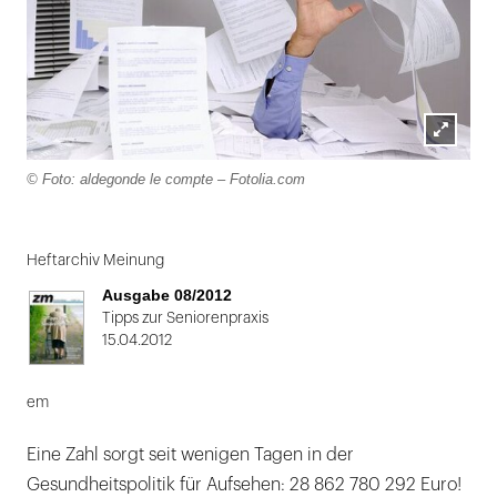
Lightbox
© Foto: aldegonde le compte – Fotolia.com
öffnen
Folie
1
Heftarchiv Meinung
von
Ausgabe 08/2012
2
Tipps zur Seniorenpraxis
15.04.2012
em
Eine Zahl sorgt seit wenigen Tagen in der
Gesundheitspolitik für Aufsehen: 28 862 780 292 Euro!