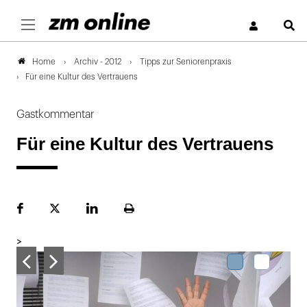
S
Archiv - 2012
Tipps zur Seniorenpraxis
Home
Für eine Kultur des Vertrauens
Gastkommentar
Für eine Kultur des Vertrauens
Facebook
Plattform
LinekdIn
Seite
X
ausdrucken
>