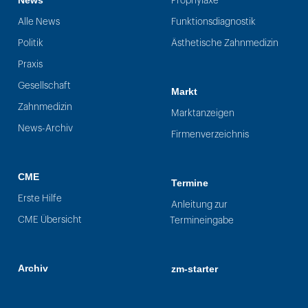
News
Prophylaxe
Alle News
Funktionsdiagnostik
Politik
Ästhetische Zahnmedizin
Praxis
Gesellschaft
Markt
Zahnmedizin
Marktanzeigen
News-Archiv
Firmenverzeichnis
CME
Termine
Erste Hilfe
Anleitung zur
CME Übersicht
Termineingabe
Archiv
zm-starter