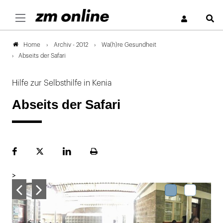
S
Archiv - 2012
Wa(h)re Gesundheit
Home
Abseits der Safari
Hilfe zur Selbsthilfe in Kenia
Abseits der Safari
Facebook
Plattform
LinekdIn
Seite
X
ausdrucken
>