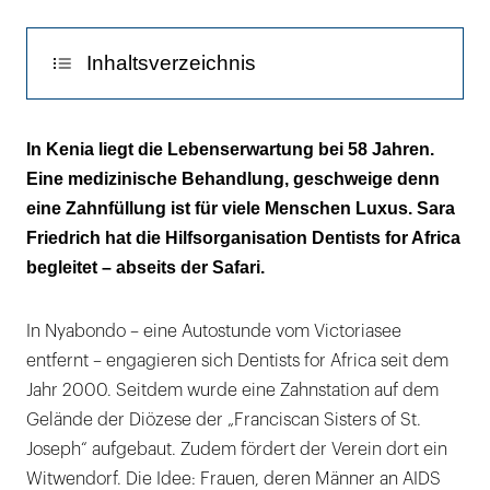
Inhaltsverzeichnis
Was nichts kostet ist nichts wert
In Kenia liegt die Lebenserwartung bei 58 Jahren.
Eine medizinische Behandlung, geschweige denn
Pateneltern finanzieren Aids-Waisen-
eine Zahnfüllung ist für viele Menschen Luxus. Sara
Ausbildung
Friedrich hat die Hilfsorganisation Dentists for Africa
Deutsche Zahnärzte fahren auf „mobiles“
begleitet – abseits der Safari.
Der lange Weg zur Hygiene
In Nyabondo – eine Autostunde vom Victoriasee
Info
entfernt – engagieren sich Dentists for Africa seit dem
Jahr 2000. Seitdem wurde eine Zahnstation auf dem
Kenianische Franziskanernonne im Vorstand
Gelände der Diözese der „Franciscan Sisters of St.
Joseph“ aufgebaut. Zudem fördert der Verein dort ein
Witwendorf. Die Idee: Frauen, deren Männer an AIDS