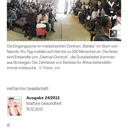
Lightbox
Die Eingangszone im medizinischen Zentrum „Baraka“ im Slum von
öffnen
Nairobi: Pro Tag melden sich hier bis zu 300 Menschen an. Die Ärzte
sind Entsandte von „German Doctors“, die Sozialarbeiter kommen
aus Norwegen. Die Zahnärzte von Dentists for Africa behandeltn
© Fotos: zm
immer mittwochs.
Folie
1
Heftarchiv Gesellschaft
von
Ausgabe 24/2012
2
Wa(h)re Gesundheit
15.12.2012
sf