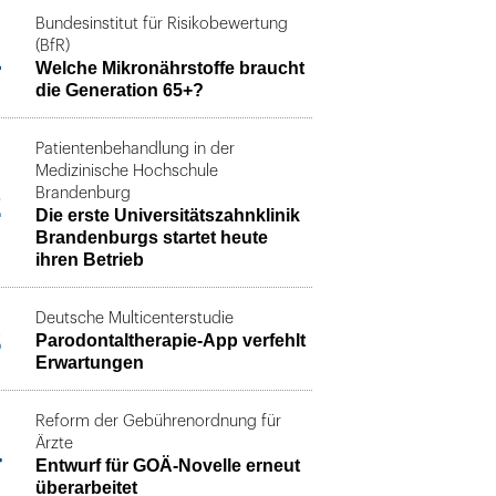
Bundesinstitut für Risikobewertung
1
(BfR)
Welche Mikronährstoffe braucht
die Generation 65+?
Patientenbehandlung in der
Medizinische Hochschule
2
Brandenburg
Die erste Universitätszahnklinik
Brandenburgs startet heute
ihren Betrieb
Deutsche Multicenterstudie
3
Parodontaltherapie-App verfehlt
Erwartungen
Reform der Gebührenordnung für
4
Ärzte
Entwurf für GOÄ-Novelle erneut
überarbeitet