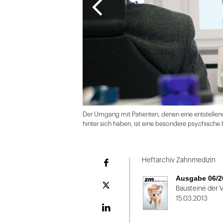
Der Umgang mit Patienten, denen eine entstellen
hinter sich haben, ist eine besondere psychische
Folie
1
Heftarchiv Zahnmedizin
Facebook
von
Ausgabe 06/2
2
Plattform
Bausteine der 
X
15.03.2013
LinekdIn