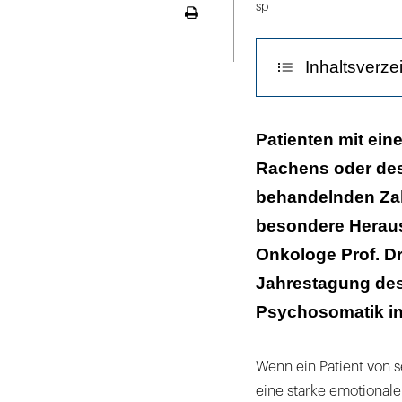
sp
Seite
ausdrucken
Inhaltsverze
Die sozialen F
Patienten mit ein
Rachens oder des
Erschwertes Pat
behandelnden Zah
Problem: Umga
besondere Heraus
Patienten zur 
Onkologe Prof. Dr
Jahrestagung des
Körperliche De
Psychosomatik in
Wenn ein Patient von se
eine starke emotionale