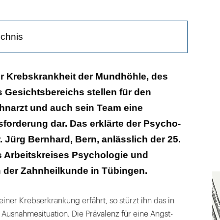
ichnis
olgen sind enorm
er Krebskrankheit der Mundhöhle, des
 Gesichtsbereichs stellen für den
ienten-Arzt-Verhältnis
narzt und auch sein Team eine
ng mit optischen Veränderungen
forderung dar. Das erklärte der Psycho-
Körperpflege aktivieren
. Jürg Bernhard, Bern, anlässlich der 25.
 Arbeitskreises Psychologie und
fizite und Psyche stark gekoppelt
 der Zahnheilkunde in Tübingen.
iner Krebserkrankung erfährt, so stürzt ihn das in
 Ausnahmesituation. Die Prävalenz für eine Angst-