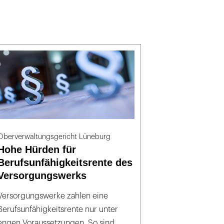
Oberverwaltungsgericht Lüneburg
Hohe Hürden für
Berufsunfähigkeitsrente des
Versorgungswerks
Versorgungswerke zahlen eine
Berufsunfähigkeitsrente nur unter
engen Voraussetzungen. So sind