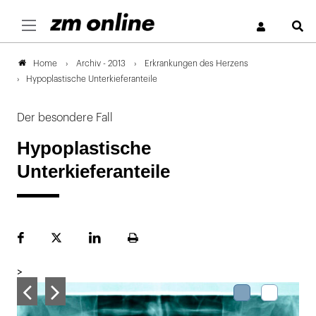
S
Archiv - 2013
Erkrankungen des Herzens
Home
Hypoplastische Unterkieferanteile
Der besondere Fall
Hypoplastische
Unterkieferanteile
Facebook
Plattform
LinekdIn
Seite
X
ausdrucken
>