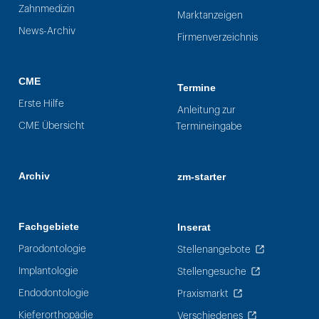
Zahnmedizin
Marktanzeigen
News-Archiv
Firmenverzeichnis
CME
Termine
Erste Hilfe
Anleitung zur
CME Übersicht
Termineingabe
Archiv
zm-starter
Fachgebiete
Inserat
Parodontologie
Stellenangebote
Implantologie
Stellengesuche
Endodontologie
Praxismarkt
Kieferorthopädie
Verschiedenes