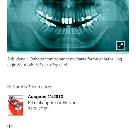
Lightbox
Abbildung 1: Orthopantomogramm mit hantelförmiger Aufhellung
öffnen
© Foto: Kley et al.
regio 35 bis 45
Folie
1
Heftarchiv Zahnmedizin
von
Ausgabe 11/2013
2
Erkrankungen des Herzens
31.05.2013
sp