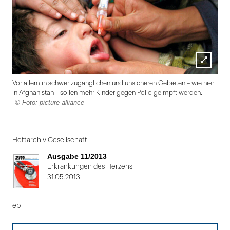
Lightbox
Vor allem in schwer zugänglichen und unsicheren Gebieten – wie hier
öffnen
in Afghanistan – sollen mehr Kinder gegen Polio geimpft werden.
© Foto: picture alliance
Folie
1
Heftarchiv Gesellschaft
von
Ausgabe 11/2013
2
Erkrankungen des Herzens
31.05.2013
eb