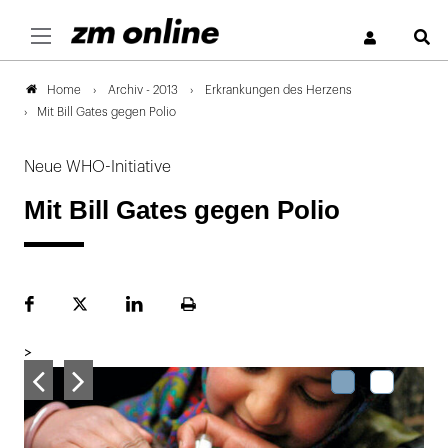
S
Archiv - 2013
Erkrankungen des Herzens
Home
Mit Bill Gates gegen Polio
Neue WHO-Initiative
Mit Bill Gates gegen Polio
Facebook
Plattform
LinekdIn
Seite
X
ausdrucken
>