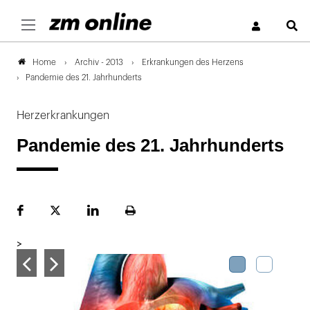
S
Archiv - 2013
Erkrankungen des Herzens
Home
Pandemie des 21. Jahrhunderts
Herzerkrankungen
Pandemie des 21. Jahrhunderts
Facebook
Plattform
LinekdIn
Seite
X
ausdrucken
>