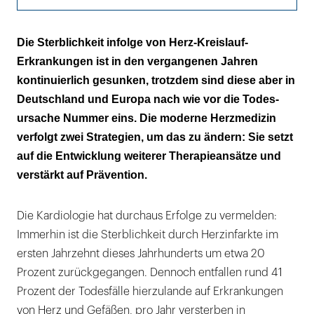
Mit renaler Denervierung gegen die
Die Sterblichkeit infolge von Herz-Kreislauf-
Hypertonie
Erkrankungen ist in den vergangenen Jahren
kontinuierlich gesunken, trotzdem sind diese aber in
Schon früh auf Prävention setzen
Deutschland und Europa nach wie vor die Todes-
Rauchverbot hilft vor allem Passivrauchern
ursache Nummer eins. Die moderne Herzmedizin
verfolgt zwei Strategien, um das zu ändern: Sie setzt
Normalgewichtige mit Bauchspeck sehr
auf die Entwicklung weiterer Therapieansätze und
gefährdet
verstärkt auf Prävention.
Blutdruckreaktion auf Kaffee genetisch
bedingt
Die Kardiologie hat durchaus Erfolge zu vermelden:
Immerhin ist die Sterblichkeit durch Herzinfarkte im
Diskussion: HDL als Herzschutz
ersten Jahrzehnt dieses Jahrhunderts um etwa 20
Prävention individuell einsetzen
Prozent zurückgegangen. Dennoch entfallen rund 41
Prozent der Todesfälle hierzulande auf Erkrankungen
Gender: Frauen anders behandeln als
von Herz und Gefäßen, pro Jahr versterben in