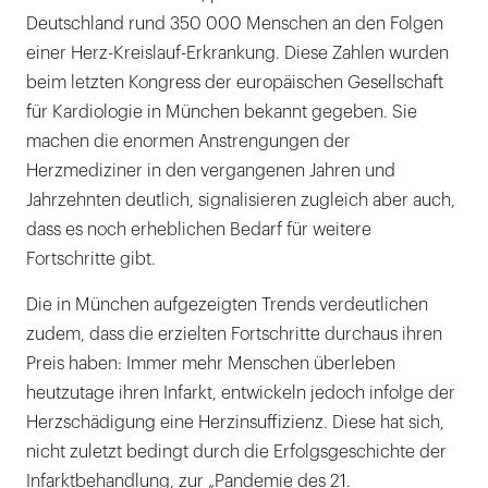
Männer
Deutschland rund 350 000 Menschen an den Folgen
einer Herz-Kreislauf-Erkrankung. Diese Zahlen wurden
Gender-Unterschiede bei der
beim letzten Kongress der europäischen Gesellschaft
Herzinsuffizienz
für Kardiologie in München bekannt gegeben. Sie
TAVI – Herzklappen von der Leiste aus
machen die enormen Anstrengungen der
Herzmediziner in den vergangenen Jahren und
INFO
Jahrzehnten deutlich, signalisieren zugleich aber auch,
Hohe Herz-KreislaufSterblichkeit
dass es noch erheblichen Bedarf für weitere
Fortschritte gibt.
Aus Sicht der Zahnmedizin
Die in München aufgezeigten Trends verdeutlichen
zudem, dass die erzielten Fortschritte durchaus ihren
Preis haben: Immer mehr Menschen überleben
heutzutage ihren Infarkt, entwickeln jedoch infolge der
Herzschädigung eine Herzinsuffizienz. Diese hat sich,
nicht zuletzt bedingt durch die Erfolgsgeschichte der
Infarktbehandlung, zur „Pandemie des 21.