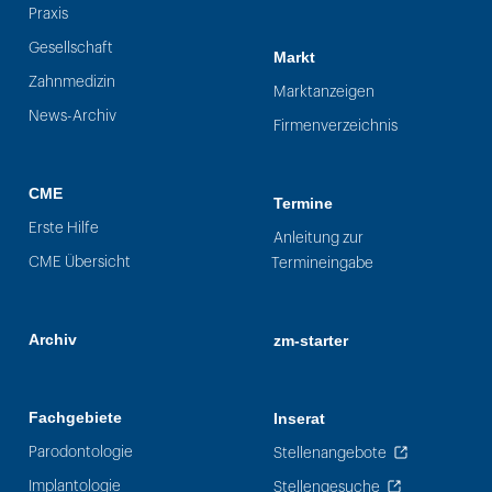
Praxis
Gesellschaft
Markt
Zahnmedizin
Marktanzeigen
News-Archiv
Firmenverzeichnis
CME
Termine
Erste Hilfe
Anleitung zur
CME Übersicht
Termineingabe
Archiv
zm-starter
Fachgebiete
Inserat
Parodontologie
Stellenangebote
Implantologie
Stellengesuche