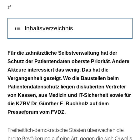
Podium
sf
diskutierte
über
die
Inhaltsverzeichnis
Sicherheit
von
Mehr Datensammelstellen
Patientendaten
Für die zahnärztliche Selbstverwaltung hat der
(v.l.n.r.):
Schutz der Patientendaten oberste Priorität. Andere
KZBV gegen Sammeln von
Moderatorin
Akteure interessiert das wenig. Das hat die
Patientenklardaten
Dr.
Vergangenheit gezeigt. Wo die Baustellen beim
Ursula
Patientendatenschutz liegen diskutierten Vertreter
Weidenfeld,
von Kassen, aus Medizin und IT-Sicherheit sowie für
Karsten
die KZBV Dr. Günther E. Buchholz auf dem
Knöppler
Presseforum vom FVDZ.
(AOK-
Bundesverband),
Freiheitlich-demokratische Staaten überwachen die
Thomas
breite Bevölkerung auf eine Art, gegen die sich Orwells