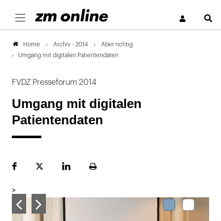
S
Archiv - 2014
Aber richtig
Home
Umgang mit digitalen Patientendaten
FVDZ Presseforum 2014
Umgang mit digitalen
Patientendaten
Facebook
Plattform
LinekdIn
Seite
X
ausdrucken
>