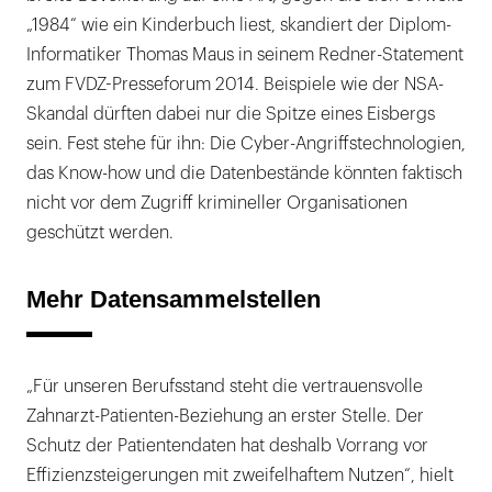
Maus
„1984“ wie ein Kinderbuch liest, skandiert der Diplom-
(Security
Informatiker Thomas Maus in seinem Redner-Statement
Spezialist),
zum FVDZ-Presseforum 2014. Beispiele wie der NSA-
Prof.
Skandal dürften dabei nur die Spitze eines Eisbergs
Paul
sein. Fest stehe für ihn: Die Cyber-Angriffstechnologien,
Unschuld
das Know-how und die Datenbestände könnten faktisch
(Charité
nicht vor dem Zugriff krimineller Organisationen
Berlin),
geschützt werden.
Dr.
Günther
Mehr Datensammelstellen
E.
Buchholz
(KZBV-
„Für unseren Berufsstand steht die vertrauensvolle
Vorstand).
Zahnarzt-Patienten-Beziehung an erster Stelle. Der
|
Schutz der Patientendaten hat deshalb Vorrang vor
Effizienzsteigerungen mit zweifelhaftem Nutzen“, hielt