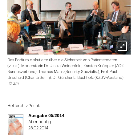
Lightbox
Das Podium diskutierte über die Sicherheit von Patientendaten
öffnen
(v.l.n.r.): Moderatorin Dr. Ursula Weidenfeld, Karsten Knöppler (AOK-
Bundesverband), Thomas Maus (Security Spezialist), Prof. Paul
Unschuld (Charité Berlin), Dr. Günther E. Buchholz (KZBV-Vorstand). |
© zm
Folie
1
Heftarchiv Politik
von
Ausgabe 05/2014
2:
Aber richtig
28.02.2014
Das