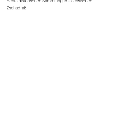
dentalhistorischen Sammlung im sächsischen
Zschadraß.