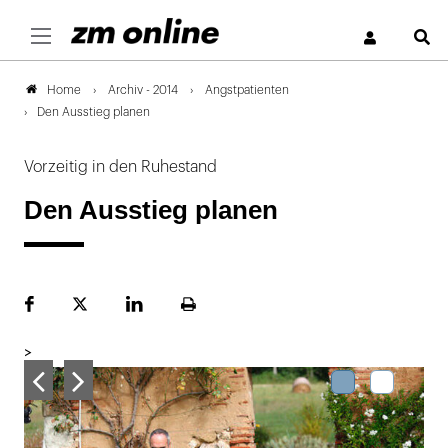
S
Archiv - 2014
Angstpatienten
Home
Den Ausstieg planen
Vorzeitig in den Ruhestand
Den Ausstieg planen
Facebook
Plattform
LinekdIn
Seite
X
ausdrucken
>