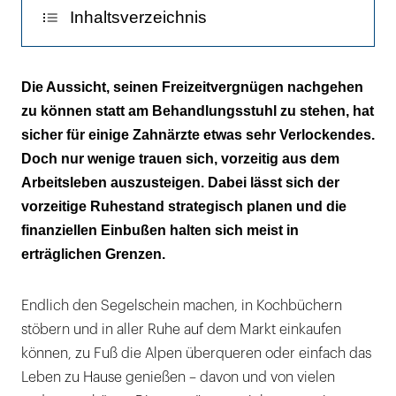
etwas
Inhaltsverzeichnis
vorziehen
möchte,
Rentenerträge oft kleiner als gedacht
sollte
Die Aussicht, seinen Freizeitvergnügen nachgehen
sich
zu können statt am Behandlungsstuhl zu stehen, hat
Nur Durchrechnen bringt Erkenntnis
beim
sicher für einige Zahnärzte etwas sehr Verlockendes.
Versorgungswerk
Rechnung nicht ohne Fiskus machen
Doch nur wenige trauen sich, vorzeitig aus dem
über
Arbeitsleben auszusteigen. Dabei lässt sich der
Vermögen aus Verkauf der Praxis nicht
die
vorzeitige Ruhestand strategisch planen und die
überschätzen
jeweiligen
finanziellen Einbußen halten sich meist in
Regelungen
erträglichen Grenzen.
für
den
Endlich den Segelschein machen, in Kochbüchern
Ausstieg
stöbern und in aller Ruhe auf dem Markt einkaufen
erkundigen.
können, zu Fuß die Alpen überqueren oder einfach das
|
Leben zu Hause genießen – davon und von vielen