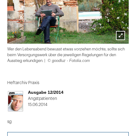
Lightbox
Wer den Lebensabend bewusst etwas vorziehen möchte, sollte sich
öffnen
beim Versorgungswerk über die jeweiligen Regelungen für den
© goodluz - Fotolia.com
Ausstieg erkundigen. |
Folie
1
Heftarchiv Praxis
von
Ausgabe 12/2014
2:
Angstpatienten
15.06.2014
Wer
den
sg
Lebensabend
bewusst