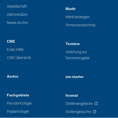
Gesellschaft
Markt
Zahnmedizin
Marktanzeigen
News-Archiv
Firmenverzeichnis
CME
Termine
Erste Hilfe
Anleitung zur
CME Übersicht
Termineingabe
Archiv
zm-starter
Fachgebiete
Inserat
Parodontologie
Stellenangebote
Implantologie
Stellengesuche