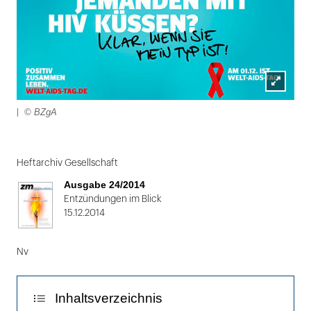
Lightbox
© BZgA
|
öffnen
Folie
1
Heftarchiv Gesellschaft
von
Ausgabe 24/2014
2:
Entzündungen im Blick
15.12.2014
|
Nv
Inhaltsverzeichnis