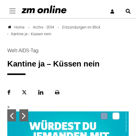
S
Archiv - 2014
Entzündungen im Blick
Home
Kantine ja – Küssen nein
Welt-AIDS-Tag
Kantine ja – Küssen nein
Facebook
Plattform
LinekdIn
Seite
X
ausdrucken
>