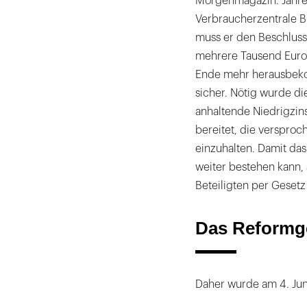
Morgenmagazin. Jahrel
offerieren
Verbraucherzentrale B
können.
muss er den Beschluss
|
mehrere Tausend Euro 
Ende mehr herausbekom
sicher. Nötig wurde di
anhaltende Niedrigzin
bereitet, die verspro
einzuhalten. Damit das 
weiter bestehen kann, s
Beteiligten per Geset
Das Reformg
Daher wurde am 4. Jun