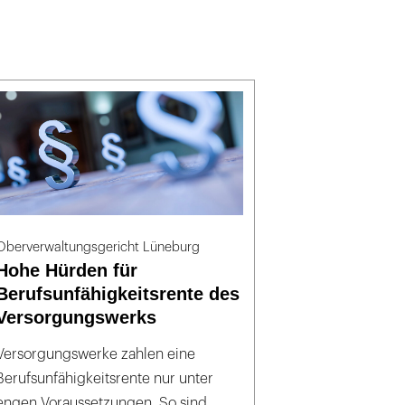
Oberverwaltungsgericht Lüneburg
Hohe Hürden für
Berufsunfähigkeitsrente des
Versorgungswerks
Versorgungswerke zahlen eine
Berufsunfähigkeitsrente nur unter
engen Voraussetzungen. So sind