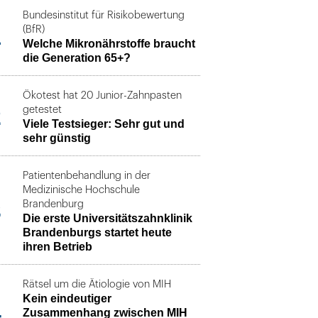
Bundesinstitut für Risikobewertung
1
(BfR)
Welche Mikronährstoffe braucht
die Generation 65+?
Ökotest hat 20 Junior-Zahnpasten
2
getestet
Viele Testsieger: Sehr gut und
sehr günstig
Patientenbehandlung in der
Medizinische Hochschule
3
Brandenburg
Die erste Universitätszahnklinik
Brandenburgs startet heute
ihren Betrieb
Rätsel um die Ätiologie von MIH
Kein eindeutiger
4
Zusammenhang zwischen MIH