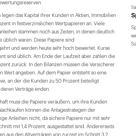
Bewertungsreserven
Sa
S
legen das Kapital ihrer Kunden in Aktien, Immobilien
zent in festverzinslichen Wertpapieren an. Viele
Sp
anleihen stammen noch aus Zeiten, in denen deutlich
we
e üblich waren. Diese Papiere sind
S
hrt und werden heute sehr hoch bewertet. Kurse
nt sind üblich. Am Ende der Laufzeit aber zahlen die
zent zurück. In den Bilanzen müssen die Versicherer
en Wert angeben. Auf dem Papier entsteht so eine
e, an der die Kunden zu 50 Prozent beteiligt
deren Verträge enden.
chaft muss die Papiere veräußern, um ihre Kunden
Nachkaufen können die Anlagestrategen der
ige Anleihen nicht, da sichere Papiere nur mit sehr
hnitt mit 1,4 Prozent, ausgestattet sind. Andererseits
en aus den Altverträgen von zurzeit im Schnitt 3,2