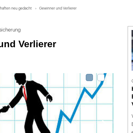
haften neu gedacht
Gewinner und Verlierer
sicherung
nd Verlierer