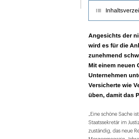
ausdrucken
der
Inhaltsverze
Bedingungen
für
Lebensversicherungen
Das Reformges
Angesichts der n
will
wird es für die A
Vor- und Nacht
der
zunehmend schwier
Gesetzgeber,
Erhalt statt Plei
Mit einem neuen G
dass
die
Unternehmen unter
Anbieter
Versicherte wie V
das
üben, damit das P
Modell
trotz
„Eine schöne Sache ist
niedriger
Staatssekretär im Just
Zinsen
zuständig, das neue R
weiter