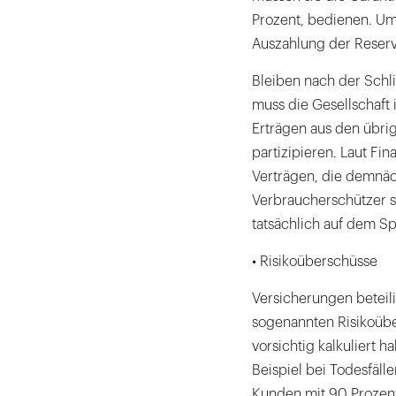
Prozent, bedienen. Um 
Auszahlung der Reserv
Bleiben nach der Schl
muss die Gesellschaft 
Erträgen aus den übri
partizipieren. Laut F
Verträgen, die demnäc
Verbraucherschützer s
tatsächlich auf dem Spi
• Risikoüberschüsse
Versicherungen beteil
sogenannten Risikoübe
vorsichtig kalkuliert 
Beispiel bei Todesfäl
Kunden mit 90 Prozent 