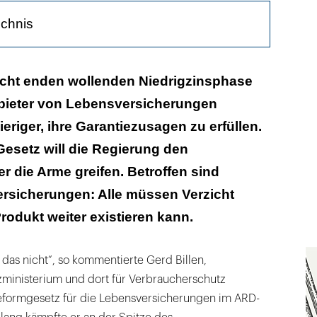
ichnis
etz
icht enden wollenden Niedrigzinsphase
nbieter von Lebensversicherungen
eile
iger, ihre Garantiezusagen zu erfüllen.
te
esetz will die Regierung den
 die Arme greifen. Betroffen sind
ersicherungen: Alle müssen Verzicht
rodukt weiter existieren kann.
 das nicht“, so kommentierte Gerd Billen,
izministerium und dort für Verbraucherschutz
eformgesetz für die Lebensversicherungen im ARD-