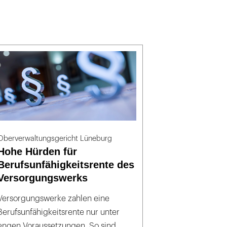
Oberverwaltungsgericht Lüneburg
Hohe Hürden für
Berufsunfähigkeitsrente des
Versorgungswerks
Versorgungswerke zahlen eine
Berufsunfähigkeitsrente nur unter
engen Voraussetzungen. So sind