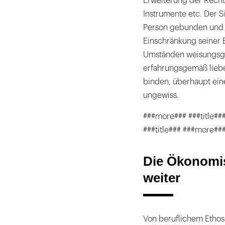
Erweiterung der Recht
Instrumente etc. Der S
Person gebunden und g
Einschränkung seiner 
Umständen weisungsgeb
erfahrungsgemäß lieber
binden, überhaupt ein
ungewiss.
###more### ###title##
###title### ###more##
Die Ökonomis
weiter
Von beruflichem Ethos 