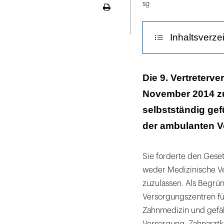
sg
Seite
ausdrucken
Inhaltsverze
Die Ökonomisi
Die 9. Vertreterv
November 2014 zu
selbstständig gef
der ambulanten 
Sie forderte den Gese
weder Medizinische V
zuzulassen. Als Begrü
Versorgungszentren fü
Zahnmedizin und gefä
Versorgung. Zahnarztk