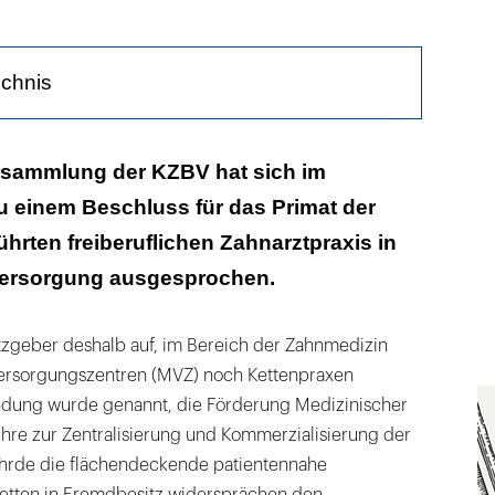
ichnis
erung der Zahnmedizin geht weiter
ersammlung der KZBV hat sich im
 einem Beschluss für das Primat der
ührten freiberuflichen Zahnarztpraxis in
Versorgung ausgesprochen.
tzgeber deshalb auf, im Bereich der Zahnmedizin
ersorgungszentren (MVZ) noch Kettenpraxen
ndung wurde genannt, die Förderung Medizinischer
hre zur Zentralisierung und Kommerzialisierung der
hrde die flächendeckende patientennahe
etten in Fremdbesitz widersprächen den