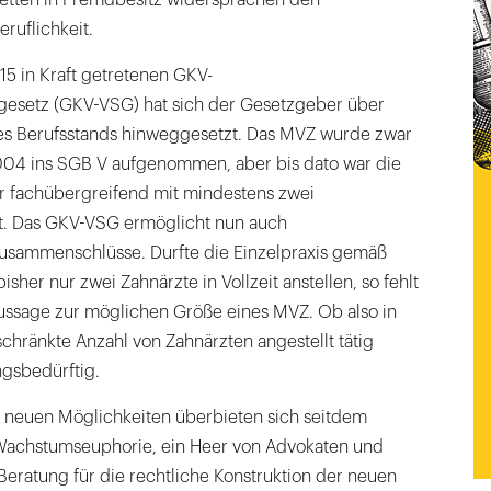
ruflichkeit.
15 in Kraft getretenen GKV-
gesetz (GKV-VSG) hat sich der Gesetzgeber über
es Berufsstands hinweggesetzt. Das MVZ wurde zwar
004 ins SGB V aufgenommen, aber bis dato war die
 fachübergreifend mit mindestens zwei
t. Das GKV-VSG ermöglicht nun auch
usammenschlüsse. Durfte die Einzelpraxis gemäß
her nur zwei Zahnärzte in Vollzeit anstellen, so fehlt
ssage zur möglichen Größe eines MVZ. Ob also in
hränkte Anzahl von Zahnärzten angestellt tätig
ngsbedürftig.
r neuen Möglichkeiten überbieten sich seitdem
 Wachstumseuphorie, ein Heer von Advokaten und
Beratung für die rechtliche Konstruktion der neuen