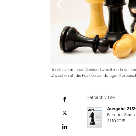
Der stellvertretende Vorstandsvorsitzende der Ka
„Zwischenruf“ die Position der dortigen Körpersch
Folie
1
Heftarchiv Titel
Facebook
von
Ausgabe 21/2
2
Plattform
Falsches Spiel 
X
31.10.2015
LinekdIn