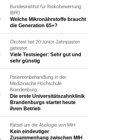
Bundesinstitut für Risikobewertung
1
(BfR)
Welche Mikronährstoffe braucht
die Generation 65+?
Ökotest hat 20 Junior-Zahnpasten
2
getestet
Viele Testsieger: Sehr gut und
sehr günstig
Patientenbehandlung in der
Medizinische Hochschule
3
Brandenburg
Die erste Universitätszahnklinik
Brandenburgs startet heute
ihren Betrieb
Rätsel um die Ätiologie von MIH
Kein eindeutiger
4
Zusammenhang zwischen MIH