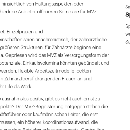
hinsichtlich von Haftungsaspekten oder
Sa
chiedene Anbieter offerieren Seminare für MVZ-
S
Sp
et, Einzelpraxen und
we
schaften seien anachronistisch, der zahnärztliche
S
größeren Strukturen, für Zahnärzte beginne eine
Ära. Gepriesen wird das MVZ als Versorgungsform der
potenziale, Einkaufsvolumina könnten gebündelt und
 werden, flexible Arbeitszeitmodelle lockten
en Zahnarztberuf drängenden Frauen an und
r Life als Work.
so ausnahmslos positiv, gibt es nicht auch ernst zu
spekte? Der MVZ-Begeisterung entgegen stehen die
äftsführer oder kaufmännischen Leiter, die erst
 müssen, ein höherer Koordinationsaufwand, die