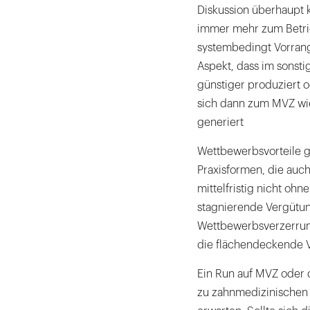
Diskussion überhaupt 
immer mehr zum Betrie
systembedingt Vorrang
Aspekt, dass im sonsti
günstiger produziert o
sich dann zum MVZ wie
generiert
Wettbewerbsvorteile 
Praxisformen, die auch
mittelfristig nicht oh
stagnierende Vergütun
Wettbewerbsverzerrung
die flächendeckende V
Ein Run auf MVZ oder 
zu zahnmedizinischen 