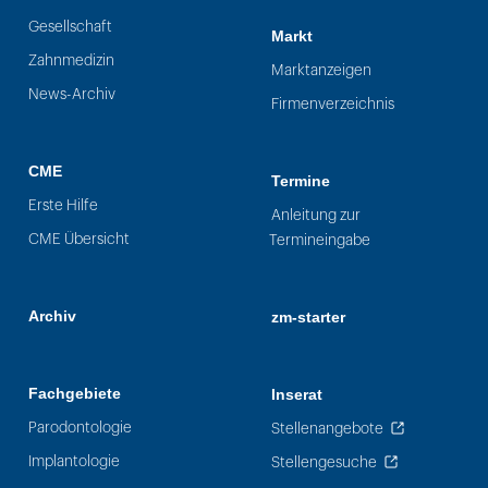
Gesellschaft
Markt
Zahnmedizin
Marktanzeigen
News-Archiv
Firmenverzeichnis
CME
Termine
Erste Hilfe
Anleitung zur
CME Übersicht
Termineingabe
Archiv
zm-starter
Fachgebiete
Inserat
Parodontologie
Stellenangebote
Implantologie
Stellengesuche