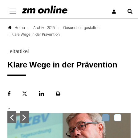
S
Archiv - 2015
Gesundheit gestalten
Home
Klare Wege in der Prävention
Leitartikel
Klare Wege in der Prävention
Facebook
Plattform
LinekdIn
Seite
X
ausdrucken
>