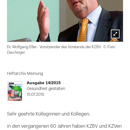
Lightbox
© Foto:
Dr. Wolfgang Eßer - Vorsitzender des Vorstands der KZBV
öffnen
Darchinger
Folie
1
Heftarchiv Meinung
von
Ausgabe 14/2015
2
Gesundheit gestalten
15.07.2015
Sehr geehrte Kolleginnen und Kollegen,
in den vergangenen 60 Jahren haben KZBV und KZVen