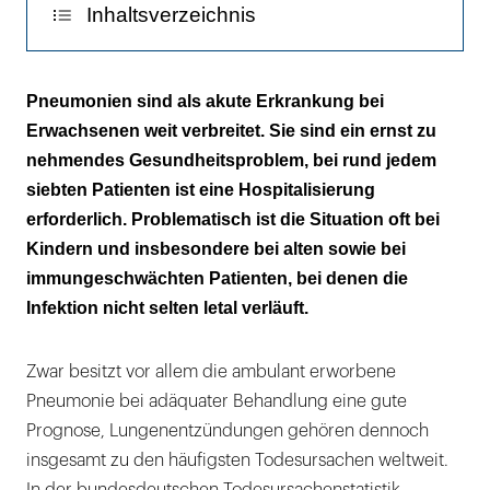
Inhaltsverzeichnis
Krankheitsformen
Pneumonien sind als akute Erkrankung bei
Erwachsenen weit verbreitet. Sie sind ein ernst zu
Hohes Letalitätsrisiko
nehmendes Gesundheitsproblem, bei rund jedem
Erregerspektrum
siebten Patienten ist eine Hospitalisierung
erforderlich. Problematisch ist die Situation oft bei
Risikofaktoren
Kindern und insbesondere bei alten sowie bei
immungeschwächten Patienten, bei denen die
Symptomatik
Infektion nicht selten letal verläuft.
Diagnostik
Therapie der Pneumonie
Zwar besitzt vor allem die ambulant erworbene
Pneumonie bei adäquater Behandlung eine gute
Prävention
Prognose, Lungenentzündungen gehören dennoch
insgesamt zu den häufigsten Todesursachen weltweit.