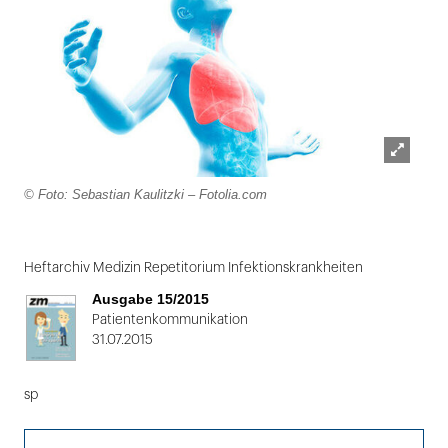
Lightbox
© Foto: Sebastian Kaulitzki – Fotolia.com
öffnen
Folie
1
Heftarchiv Medizin Repetitorium Infektionskrankheiten
von
Ausgabe 15/2015
2
Patientenkommunikation
31.07.2015
sp