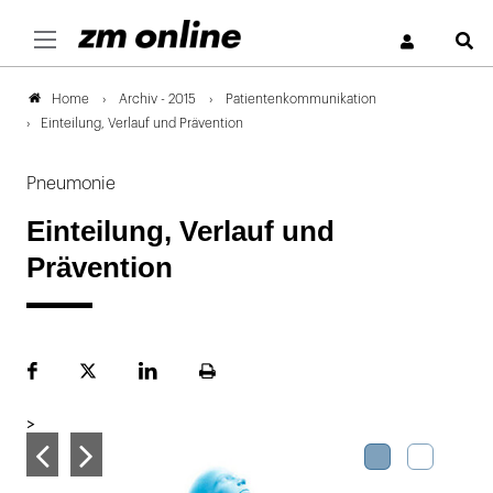
S
Archiv - 2015
Patientenkommunikation
Home
Einteilung, Verlauf und Prävention
Pneumonie
Einteilung, Verlauf und
Prävention
Facebook
Plattform
LinekdIn
Seite
X
ausdrucken
>