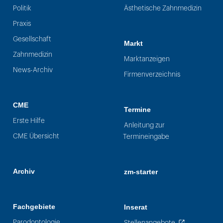
Politik
Ästhetische Zahnmedizin
Praxis
Gesellschaft
Markt
Zahnmedizin
Marktanzeigen
News-Archiv
Firmenverzeichnis
CME
Termine
Erste Hilfe
Anleitung zur
CME Übersicht
Termineingabe
Archiv
zm-starter
Fachgebiete
Inserat
Parodontologie
Stellenangebote