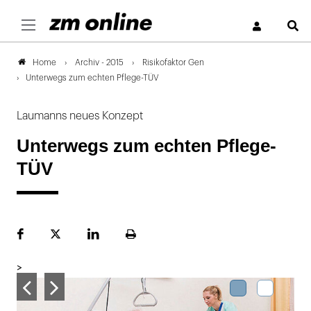
S
Archiv - 2015
Risikofaktor Gen
Home
Unterwegs zum echten Pflege-TÜV
Laumanns neues Konzept
Unterwegs zum echten Pflege-
TÜV
Facebook
Plattform
LinekdIn
Seite
X
ausdrucken
>