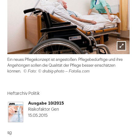
Lightbox
Ein neues Pflegekonzept ist angestoßen: Pflegebedürftige und ihre
öffnen
Angehörigen sollen die Qualität der Pflege besser einschätzen
© Foto: © drubig-photo – Fotolia.com
können.
Folie
1
Heftarchiv Politik
von
Ausgabe 10/2015
2
Risikofaktor Gen
15.05.2015
sg