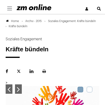
S
Archiv - 2015
Soziales Engagement: Kräfte bündeln
Home
Kräfte bündeln
Soziales Engagement
Kräfte bündeln
Facebook
Plattform
LinekdIn
Seite
X
ausdrucken
>