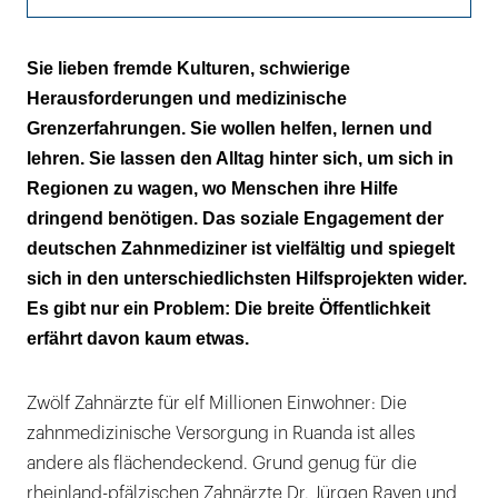
Zu wenig öffentliche Wirkung
Sie lieben fremde Kulturen, schwierige
Herausforderungen und medizinische
Mehr Vernetzung gefordert
Grenzerfahrungen. Sie wollen helfen, lernen und
So unterstützt die Bundesregierung
lehren. Sie lassen den Alltag hinter sich, um sich in
Regionen zu wagen, wo Menschen ihre Hilfe
Zahnis im Ausland
dringend benötigen. Das soziale Engagement der
deutschen Zahnmediziner ist vielfältig und spiegelt
Hilfe vor der eigenen Haustür leisten
sich in den unterschiedlichsten Hilfsprojekten wider.
Erster Grundstein gelegt
Es gibt nur ein Problem: Die breite Öffentlichkeit
erfährt davon kaum etwas.
Zwölf Zahnärzte für elf Millionen Einwohner: Die
zahnmedizinische Versorgung in Ruanda ist alles
andere als flächendeckend. Grund genug für die
rheinland-pfälzischen Zahnärzte Dr. Jürgen Raven und