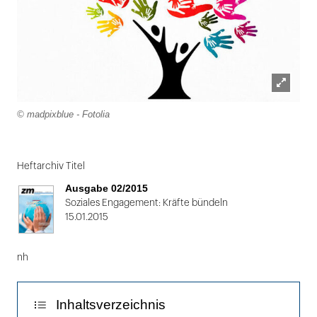
Lightbox
© madpixblue - Fotolia
öffnen
Folie
1
Heftarchiv Titel
von
Ausgabe 02/2015
2
Soziales Engagement: Kräfte bündeln
15.01.2015
nh
Inhaltsverzeichnis