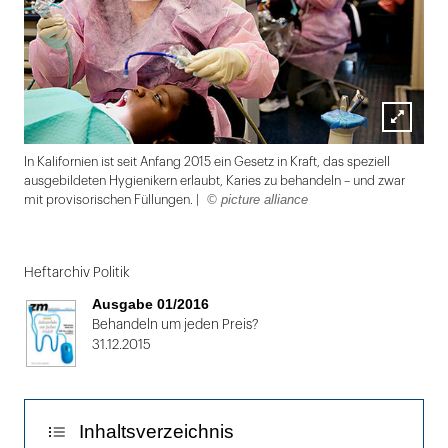
Lightbox
In Kalifornien ist seit Anfang 2015 ein Gesetz in Kraft, das speziell
öffnen
ausgebildeten Hygienikern erlaubt, Karies zu behandeln – und zwar
© picture alliance
mit provisorischen Füllungen. |
Folie
1
Heftarchiv Politik
von
Ausgabe 01/2016
2
Behandeln um jeden Preis?
31.12.2015
Inhaltsverzeichnis