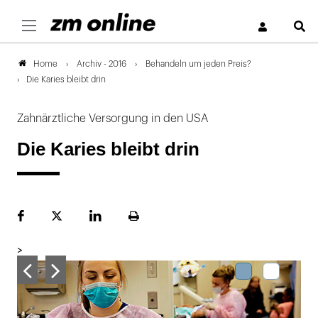
S
Archiv - 2016
Behandeln um jeden Preis?
Home
Die Karies bleibt drin
Zahnärztliche Versorgung in den USA
Die Karies bleibt drin
Facebook
Plattform
LinekdIn
Seite
X
ausdrucken
>