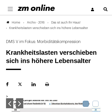
S
Archiv - 2016
Das ist auch Ihr Haus!
Home
Krankheitslasten verschieben sich ins höhere Lebensalter
DMS V im Fokus: Morbiditätskompression
Krankheitslasten verschieben
sich ins höhere Lebensalter
Facebook
Plattform
LinekdIn
Seite
X
ausdrucken
>