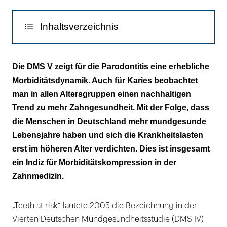
zwischen
Anzahl
Inhaltsverzeichnis
eigener
Zähne
Warum gilt „teeth at risk“ heute nicht mehr?
und
Die DMS V zeigt für die Parodontitis eine erhebliche
Schweregrad
Morbiditätsdynamik. Auch für Karies beobachtet
Alterstypische Muster rutschen nach hinten
der
man in allen Altersgruppen einen nachhaltigen
Parodontitis
Trend zu mehr Zahngesundheit. Mit der Folge, dass
bei
die Menschen in Deutschland mehr mundgesunde
den
Lebensjahre haben und sich die Krankheitslasten
Senioren
erst im höheren Alter verdichten. Dies ist insgesamt
in
ein Indiz für Morbiditätskompression in der
der
Zahnmedizin.
DMS
IV.
„Teeth at risk“ lautete 2005 die Bezeichnung in der
|
Vierten Deutschen Mundgesundheitsstudie (DMS IV)