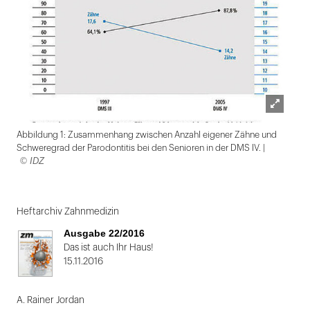
Lightbox
Abbildung 1: Zusammenhang zwischen Anzahl eigener Zähne und
öffnen
Schweregrad der Parodontitis bei den Senioren in der DMS IV. |
© IDZ
Folie
1
Heftarchiv Zahnmedizin
von
Ausgabe 22/2016
2:
Das ist auch Ihr Haus!
15.11.2016
Abbildung
1:
A. Rainer Jordan
Zusammenhang