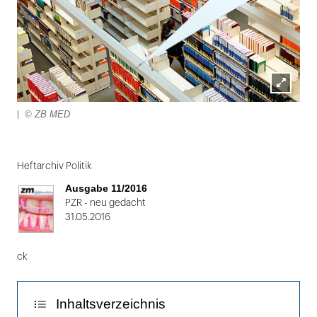
Lightbox
© ZB MED
|
öffnen
Folie
1
Heftarchiv Politik
von
Ausgabe 11/2016
2:
PZR - neu gedacht
31.05.2016
|
ck
Inhaltsverzeichnis