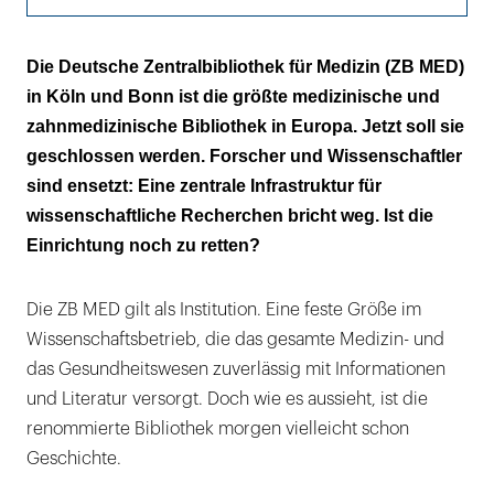
Der Senat kritisiert
Die Deutsche Zentralbibliothek für Medizin (ZB MED)
in Köln und Bonn ist die größte medizinische und
ZB MED kompakt
zahnmedizinische Bibliothek in Europa. Jetzt soll sie
Der Direktor widerspricht
geschlossen werden. Forscher und Wissenschaftler
sind ensetzt: Eine zentrale Infrastruktur für
Die Forschung protestiert
wissenschaftliche Recherchen bricht weg. Ist die
Einrichtung noch zu retten?
Diese Folgen hat die Schließung
Zahlen und Fakten
Die ZB MED gilt als Institution. Eine feste Größe im
Wissenschaftsbetrieb, die das gesamte Medizin- und
das Gesundheitswesen zuverlässig mit Informationen
und Literatur versorgt. Doch wie es aussieht, ist die
renommierte Bibliothek morgen vielleicht schon
Geschichte.