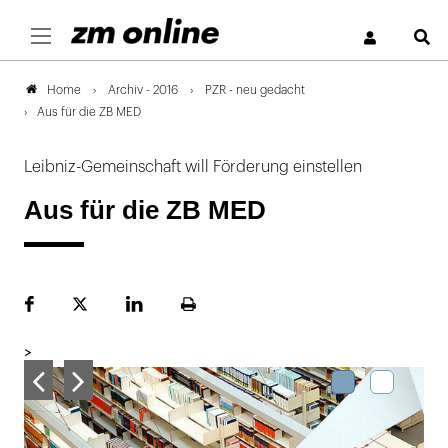
S
Archiv - 2016
PZR - neu gedacht
Home
Aus für die ZB MED
Leibniz-Gemeinschaft will Förderung einstellen
Aus für die ZB MED
Facebook
Plattform
LinekdIn
Seite
X
ausdrucken
>