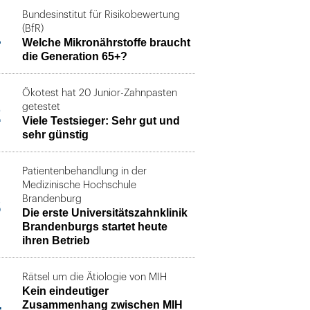
Bundesinstitut für Risikobewertung
1
(BfR)
Welche Mikronährstoffe braucht
die Generation 65+?
Ökotest hat 20 Junior-Zahnpasten
2
getestet
Viele Testsieger: Sehr gut und
sehr günstig
Patientenbehandlung in der
Medizinische Hochschule
3
Brandenburg
Die erste Universitätszahnklinik
Brandenburgs startet heute
ihren Betrieb
Rätsel um die Ätiologie von MIH
Kein eindeutiger
4
Zusammenhang zwischen MIH