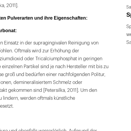
ka, 2011].
Sa
S
ten Pulverarten und ihre Eigenschaften:
Sp
rbonat:
we
S
en Einsatz in der supragingivalen Reinigung von
hlen. Oftmals wird zur Erhöhung der
liziumdioxid oder Tricalciumphosphat in geringen
einzelnen Partikel sind je nach Hersteller mit bis zu
e groß und bedürfen einer nachfolgenden Politur,
tionen, demineralisiertem Schmelz oder
takt gekommen sind [Petersilka, 2011]. Um den
 lindern, werden oftmals künstliche
setzt.