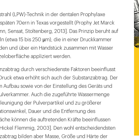
obleme
strahl (LPW)-Technik in der dentalen Prophylaxe
späten 70ern in Texas vorgestellt (Prophy Jet Marck
n, Sensat, Stoltenberg, 2013]. Das Prinzip beruht auf
eln (etwa 15 bis 250 µm), die in einer Druckkammer
rden und über ein Handstück zusammen mit Wasser
eloberfläche appliziert werden.
nzabtrag durch verschiedenste Faktoren beeinflusst
ruck etwa erhöht sich auch der Substanzabtrag. Der
m Aufbau sowie von der Einstellung des Geräts und
 Pulverkammer. Auch die zugeführte Wassermenge
leunigung der Pulverpartikel und zu größerer
ationswinkel, Dauer und die Entfernung des
äche können die auftretenden Kräfte beeinflussen
l, Hickel Flemmig, 2003]. Den wohl entscheidendsten
nzabtrag bilden aber Masse, Größe und Härte der