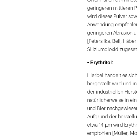
Glycin ist eine Aminos
geringeren mittleren P
wird dieses Pulver sowo
Anwendung empfohlen. 
geringeren Abrasion 
[Petersilka, Bell, Häber
Siliziumdioxid zugeset
• Erythritol:
Hierbei handelt es sic
hergestellt wird und 
der industriellen Her
natürlicherweise in ei
und Bier nachgewiesen
Aufgrund der herstell
etwa 14 µm wird Erythr
empfohlen [Müller, Moë