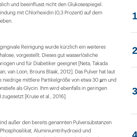
slich und beeinflusst nicht den Glukosespiegel.
bindung mit Chlorhexidin (0,3 Prozent) auf dem
ieben.
gingivale Reinigung wurde kürzlich ein weiteres
halose, vorgestellt. Dieses gut wasserlösliche
kariogen und für Diabetiker geeignet [Neta, Takada
n, van Loon, Brouns Blaak, 2012]. Das Pulver hat laut
e niedrige mittlere Partikelgröße von etwa 30 µm und
nstiefe als Glycin. Ihm wird ebenfalls in geringen
zugesetzt [Kruse et al., 2016].
ind außer den bereits genannten Pulversubstanzen
Phosphosilikat, Aluminiumtrihydroxid und