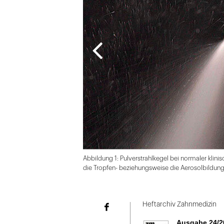
Abbildung 1: Pulverstrahlkegel bei normaler klin
die Tropfen- beziehungsweise die Aerosolbildung
Folie
1
Heftarchiv Zahnmedizin
Facebook
von
Ausgabe 24/2