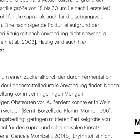
äure und ebenfalls wasserlöslich. Aufgrund der
artikelgröße von 18 bis 60 µm (je nach Hersteller)
hl für die supra- als auch für die subgingivale
Eine nachfolgende Politur ist aufgrund der
und Rauigkeit nach Anwendung nicht notwendig
lein et al., 2003]. Häufig wird auch hier
zt.
h um einen Zuckeralkohol, der durch Fermentation
in der Lebensmittelindustrie Anwendung findet. Neben
stellung kommt er in geringen Mengen
nigen Obstsorten vor. Außerdem konnte er in Wein
 werden [Bernt, Borzelleca, Flamm Munro, 1996].
ungsbedingt geringen mittleren Partikelgröße von
M
itol für den supra- und subgingivalen Einsatz
ne, Cancela Mombelli, 2014b]. Erythritol ist nicht