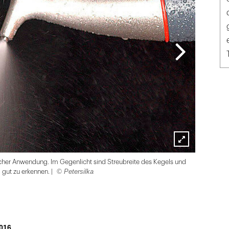
Lightbox
ischer Anwendung. Im Gegenlicht sind Streubreite des Kegels und
öffnen
© Petersilka
 gut zu erkennen. |
016