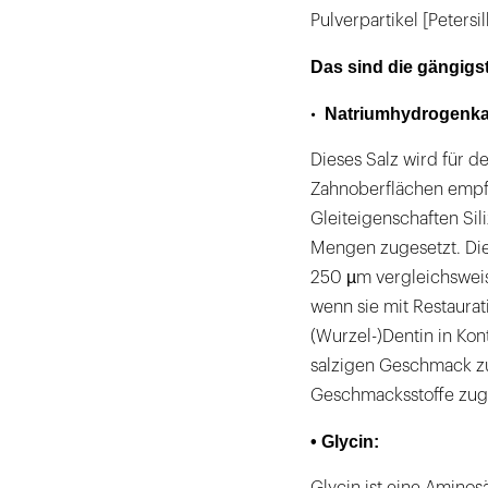
Pulverpartikel [Petersil
Das sind die gängigs
Natriumhydrogenka
•
Dieses Salz wird für d
Zahnoberflächen empfo
Gleiteigenschaften Si
Mengen zugesetzt. Die 
250 µm vergleichsweis
wenn sie mit Restaura
(Wurzel-)Dentin in Kon
salzigen Geschmack zu
Geschmacksstoffe zuge
• Glycin: