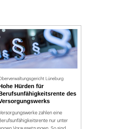
Oberverwaltungsgericht Lüneburg
Hohe Hürden für
Berufsunfähigkeitsrente des
Versorgungswerks
Versorgungswerke zahlen eine
Berufsunfähigkeitsrente nur unter
engen Voraussetzungen. So sind