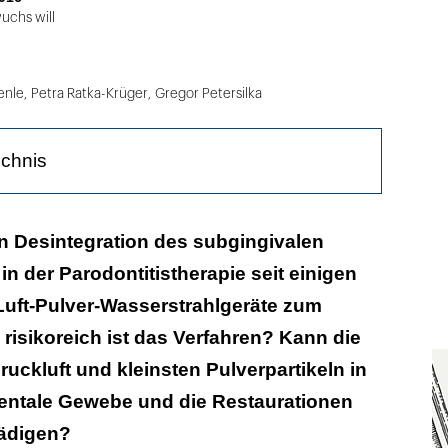
uchs will
enle
,
Petra Ratka-Krüger
,
Gregor Petersilka
ichnis
 Desintegration des subgingivalen
n der Parodontitistherapie seit einigen
ptanz
Luft-Pulver-Wasserstrahlgeräte zum
ne und Kontraindikation
 risikoreich ist das Verfahren? Kann die
urzelschäden
ruckluft und kleinsten Pulverpartikeln in
entale Gewebe und die Restaurationen
Unverträglichkeiten
ädigen?