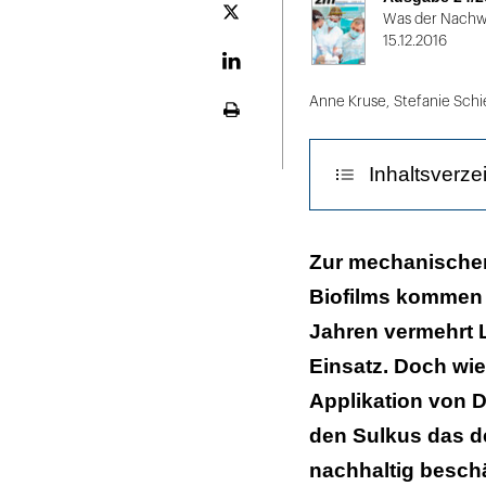
2:
Plattform
Was der Nachw
X
15.12.2016
Abbildung
1:
LinekdIn
Pulverstrahlkegel
Anne Kruse
,
Stefanie Schi
Seite
bei
ausdrucken
normaler
Inhaltsverze
klinischer
Anwendung.
Im
Effektivität
Zur mechanischen
Gegenlicht
Biofilms kommen i
Patientenakze
sind
Jahren vermehrt 
Streubreite
Risiken, Hygie
Einsatz. Doch wie
des
Dentin- und W
Kegels
Applikation von D
und
den Sulkus das d
Allergien und 
die
nachhaltig besch
Emphyseme
Tropfen-