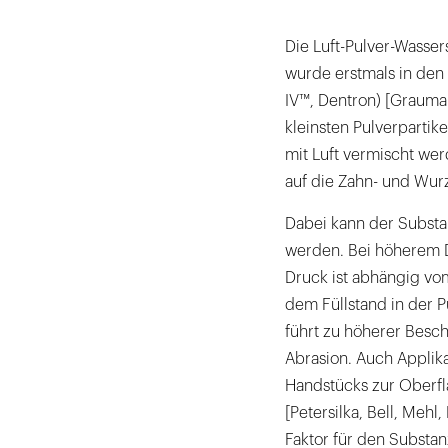
beziehungsweise
Technische Pr
Die Luft-Pulver-Wasser
die
wurde erstmals in den 
Aerosolbildung
Fazit
IV™, Dentron) [Grauman
gut
kleinsten Pulverpartik
zu
mit Luft vermischt we
erkennen.
auf die Zahn- und Wurz
|
Dabei kann der Substa
werden. Bei höherem D
Druck ist abhängig vo
dem Füllstand in der
führt zu höherer Besch
Abrasion. Auch Applik
Handstücks zur Oberfl
[Petersilka, Bell, Meh
Faktor für den Substa