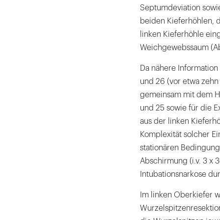
Septumdeviation sowi
beiden Kieferhöhlen,
linken Kieferhöhle ei
Weichgewebssaum (Abb
Da nähere Information
und 26 (vor etwa zehn 
gemeinsam mit dem Hau
und 25 sowie für die 
aus der linken Kiefer
Komplexität solcher Ei
stationären Bedingunge
Abschirmung (i.v. 3 x 
Intubationsnarkose du
Im linken Oberkiefer w
Wurzelspitzenresekti