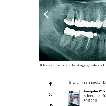
Abbildung 1: radiologischer Ausgangsbefund – P
Folie
1
Heftarchiv Zahnmedizin D
Facebook
von
Ausgabe 23/2
2:
Plattform
Zahnmedizin für
X
30.11.2016
Abbildung