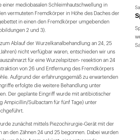
e einer mediobasalen Schleimhautschwellung in
Sa
 den vermuteten Fremdkörper in Höhe des Daches der
S
ngebettet in einen den Fremdkörper umgebenden
Sp
ildungen 2 und 3).
we
 zum Ablauf der Wurzelkanalbehandlung an 24, 25
S
Jahren) nicht verfügbar waren, entschieden wir uns
szahnarzt für eine Wurzelspitzen- resektion an 24
Extraktion von 26 und Entfernung des Fremdkörpers
höhle. Aufgrund der erfahrungsgemäß zu erwartenden
ngriffe erfolgte die weitere Behandlung unter
n. Der geplante Eingriff wurde mit antibiotischer
3g Ampicillin/Sulbactam für fünf Tage) unter
rchgeführt.
urde zunächst mittels Piezochirurgie-Gerät mit der
on an den Zähnen 24 und 25 begonnen. Dabei wurden