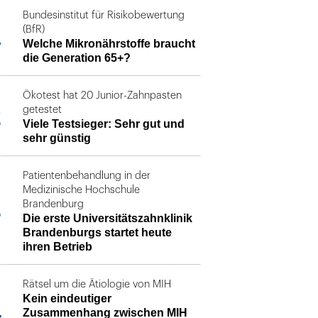
Bundesinstitut für Risikobewertung
1
(BfR)
Welche Mikronährstoffe braucht
die Generation 65+?
Ökotest hat 20 Junior-Zahnpasten
2
getestet
Viele Testsieger: Sehr gut und
sehr günstig
Patientenbehandlung in der
Medizinische Hochschule
3
Brandenburg
Die erste Universitätszahnklinik
Brandenburgs startet heute
ihren Betrieb
Rätsel um die Ätiologie von MIH
Kein eindeutiger
4
Zusammenhang zwischen MIH