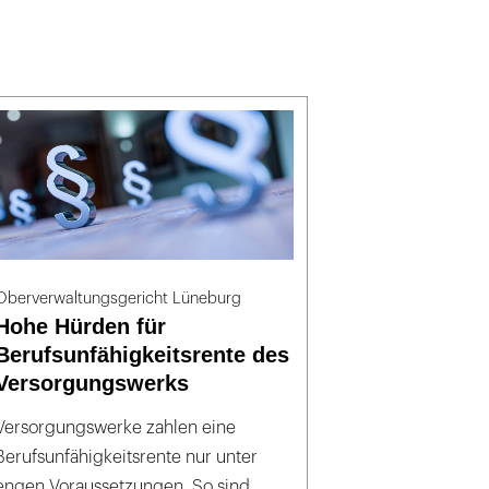
Oberverwaltungsgericht Lüneburg
Hohe Hürden für
Berufsunfähigkeitsrente des
Versorgungswerks
Versorgungswerke zahlen eine
Berufsunfähigkeitsrente nur unter
engen Voraussetzungen. So sind