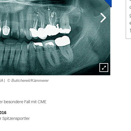
Lightbox
© Buttchereit/Kämmerer
SA |
öffnen
er besondere Fall mit CME
016
 Spitzensportler