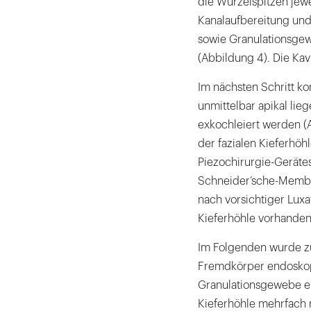
die Wurzelspitzen jewe
Kanalaufbereitung und
sowie Granulationsgewe
(Abbildung 4). Die Kav
Im nächsten Schritt ko
unmittelbar apikal li
exkochleiert werden (
der fazialen Kieferhö
Piezochirurgie-Geräte
Schneider’sche-Membra
nach vorsichtiger Lux
Kieferhöhle vorhanden
Im Folgenden wurde z
Fremdkörper endosko
Granulationsgewebe en
Kieferhöhle mehrfach 