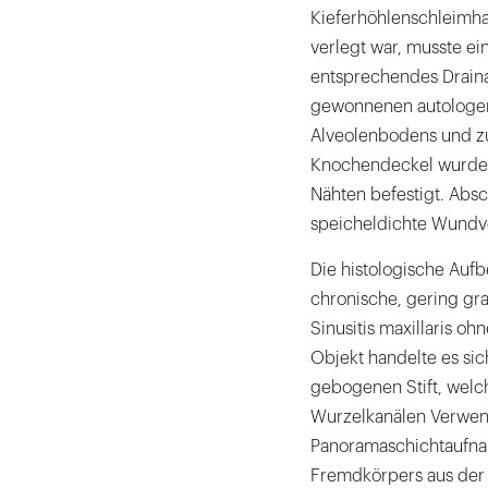
Kieferhöhlenschleimha
verlegt war, musste e
entsprechendes Drain
gewonnenen autologen
Alveolenbodens und zu
Knochendeckel wurde a
Nähten befestigt. Abs
speicheldichte Wundve
Die histologische Aufb
chronische, gering gr
Sinusitis maxillaris o
Objekt handelte es sic
gebogenen Stift, welc
Wurzelkanälen Verwend
Panoramaschichtaufnah
Fremdkörpers aus der 