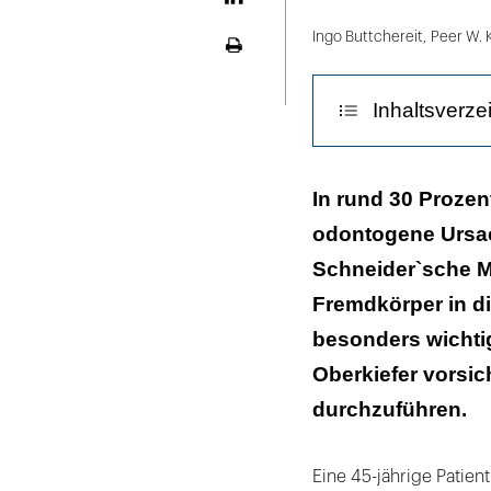
1:
LinekdIn
radiologischer
Ingo Buttchereit
,
Peer W.
Seite
Ausgangsbefund
ausdrucken
–
Inhaltsverze
PSA
|
Diskussion
In rund 30 Prozent
odontogene Ursach
Fazit für die Pr
Schneider`sche M
Fremdkörper in die
besonders wichtig
Oberkiefer vorsic
durchzuführen.
Eine 45-jährige Patient