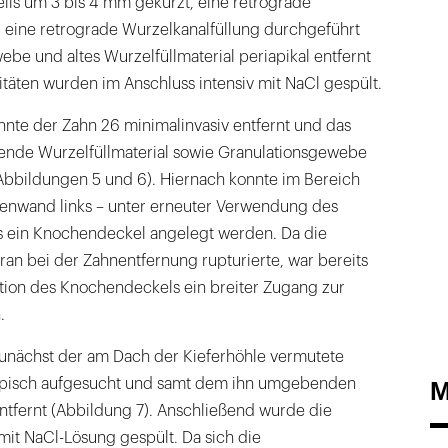
ils um 3 bis 4 mm gekürzt, eine retrograde
 eine retrograde Wurzelkanalfüllung durchgeführt
be und altes Wurzelfüllmaterial periapikal entfernt
itäten wurden im Anschluss intensiv mit NaCl gespült.
nnte der Zahn 26 minimalinvasiv entfernt und das
egende Wurzelfüllmaterial sowie Granulationsgewebe
Abbildungen 5 und 6). Hiernach konnte im Bereich
hlenwand links – unter erneuter Verwendung des
s ein Knochendeckel angelegt werden. Da die
n bei der Zahnentfernung rupturierte, war bereits
ation des Knochendeckels ein breiter Zugang zur
.
unächst der am Dach der Kieferhöhle vermutete
pisch aufgesucht und samt dem ihn umgebenden
M
tfernt (Abbildung 7). Anschließend wurde die
mit NaCl-Lösung gespült. Da sich die