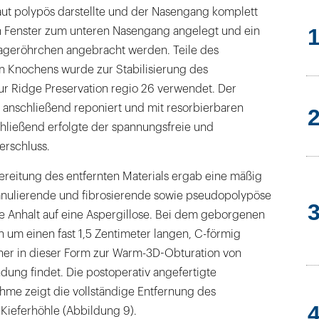
ut polypös darstellte und der Nasengang komplett
in Fenster zum unteren Nasengang angelegt und ein
ageröhrchen angebracht werden. Teile des
 Knochens wurde zur Stabilisierung des
r Ridge Preservation regio 26 verwendet. Der
nschließend reponiert und mit resorbierbaren
chließend erfolgte der spannungsfreie und
rschluss.
ereitung des entfernten Materials ergab eine mäßig
anulierende und fibrosierende sowie pseudopolypöse
hne Anhalt auf eine Aspergillose. Bei dem geborgenen
h um einen fast 1,5 Zentimeter langen, C-förmig
her in dieser Form zur Warm-3D-Obturation von
ung findet. Die postoperativ angefertigte
me zeigt die vollständige Entfernung des
Kieferhöhle (Abbildung 9).