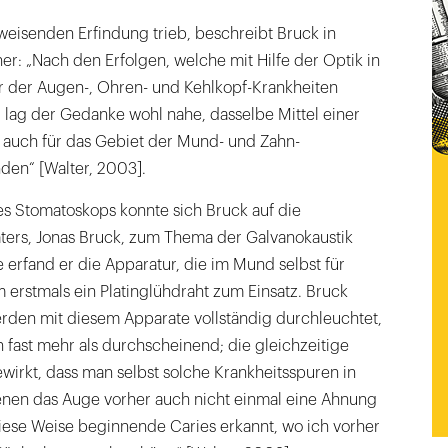
weisenden Erfindung trieb, beschreibt Bruck in
r: „Nach den Erfolgen, welche mit Hilfe der Optik in
r der Augen-, Ohren- und Kehlkopf-Krankheiten
 lag der Gedanke wohl nahe, dasselbe Mittel einer
auch für das Gebiet der Mund- und Zahn-
den“ [Walter, 2003].
es Stomatoskops konnte sich Bruck auf die
ters, Jonas Bruck, zum Thema der Galvanokaustik
e erfand er die Apparatur, die im Mund selbst für
m erstmals ein Platinglühdraht zum Einsatz. Bruck
erden mit diesem Apparate vollständig durchleuchtet,
 fast mehr als durchscheinend; die gleichzeitige
irkt, dass man selbst solche Krankheitsspuren in
enen das Auge vorher auch nicht einmal eine Ahnung
diese Weise beginnende Caries erkannt, wo ich vorher