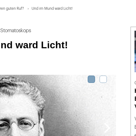
hren guten Ruf?
Und im Mund ward Licht!
s Stomatoskops
nd ward Licht!