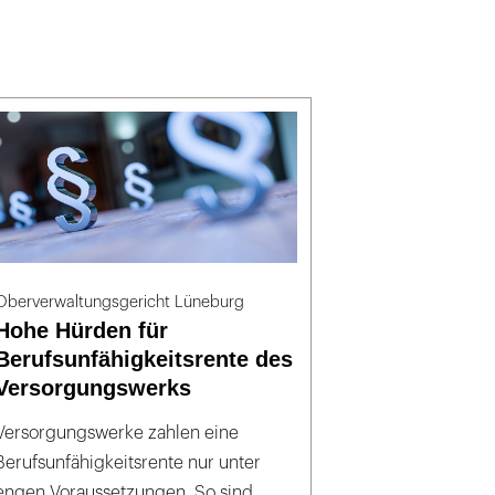
Oberverwaltungsgericht Lüneburg
Hohe Hürden für
Berufsunfähigkeitsrente des
Versorgungswerks
Versorgungswerke zahlen eine
Berufsunfähigkeitsrente nur unter
engen Voraussetzungen. So sind