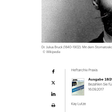
Dr. Julius Bruck (1840–1902): Mit dem Stomatoskop
© Wikipedia
Folie
1
Heftarchiv Praxis
Facebook
von
Ausgabe 18/2
2
Plattform
Bezahlen Sie fü
X
16.09.2017
LinekdIn
Kay Lutze
Seite