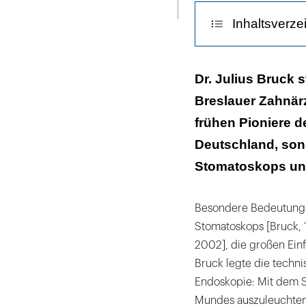
ausdrucken
Inhaltsverze
Gelehrt wurde 
Dr. Julius Bruck
Breslauer Zahnärz
Direktor seines
frühen Pioniere d
Bruck kämpfte 
Deutschland, son
Stomatoskops un
Besondere Bedeutung 
Stomatoskops [Bruck, 1
2002], die großen Einf
Bruck legte die techn
Endoskopie: Mit dem S
Mundes auszuleuchten