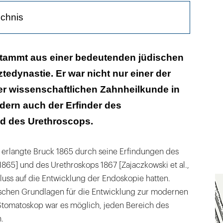
ichnis
anfangs in den eigenen vier Wänden
 stammt aus einer bedeutenden jüdischen
tedynastie. Er war nicht nur einer der
 Instituts wurde ein anderer
er wissenschaftlichen Zahnheilkunde in
gegen die Kurierfreiheit
dern auch der Erfinder des
d des Urethroscops.
erlangte Bruck 1865 durch seine Erfindungen des
865] und des Urethroskops 1867 [Zajaczkowski et al.,
luss auf die Entwicklung der Endoskopie hatten.
ischen Grundlagen für die Entwicklung zur modernen
tomatoskop war es möglich, jeden Bereich des
.