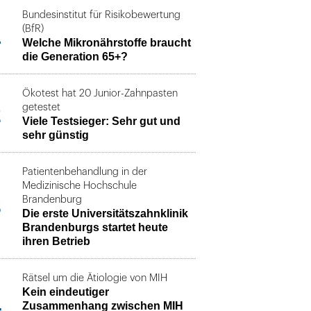
Bundesinstitut für Risikobewertung
1
(BfR)
Welche Mikronährstoffe braucht
die Generation 65+?
Ökotest hat 20 Junior-Zahnpasten
2
getestet
Viele Testsieger: Sehr gut und
sehr günstig
Patientenbehandlung in der
Medizinische Hochschule
3
Brandenburg
Die erste Universitätszahnklinik
Brandenburgs startet heute
ihren Betrieb
Rätsel um die Ätiologie von MIH
Kein eindeutiger
4
Zusammenhang zwischen MIH