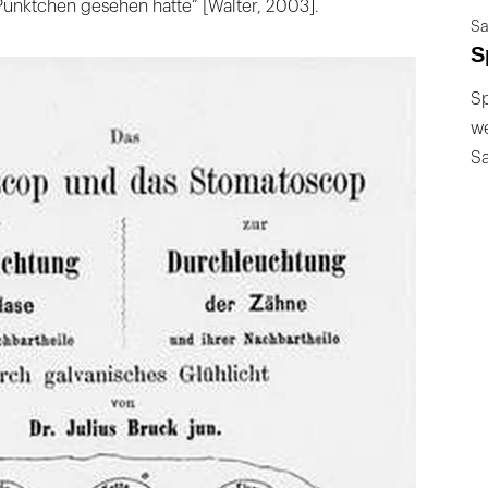
Pünktchen gesehen hätte“ [Walter, 2003].
Sa
S
Sp
we
S