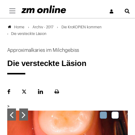
S
Archiv - 2017
Die KroKOPIEN kommen
Home
Die versteckte Läsion
Approximalkaries im Milchgebiss
Die versteckte Läsion
Facebook
Plattform
LinekdIn
Seite
X
ausdrucken
>