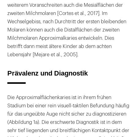
distal-
weiterem Voranschreiten auch die Mesialflächen der
approximalen
zweiten Milchmolaren [Cortes et al., 2017]. Im
Läsion
Wechselgebiss, nach Durchtritt der ersten bleibenden
an
Molaren können auch die Distalflächen der zweiten
Zahn
Milchmolaren Approximalkaries entwickeln. Dies
84
betrifft dann meist ältere Kinder ab dem achten
war
Lebensjahr [Mejare et al., 2005].
nicht
möglich.
Prävalenz und Diagnostik
Die
Patientin
berichtete
Die Approximalflächenkaries ist in ihrem frühen
über
Stadium bei einer rein visuell-taktilen Befundung häufig
gelegentliche
für das ungeübte Auge nicht sicher zu diagnostizieren
Überempfindlichkeit.
(Abbildung 1a). Die erschwerte Diagnostik ist in dem
sehr tief liegenden und breitflächigen Kontaktpunkt der