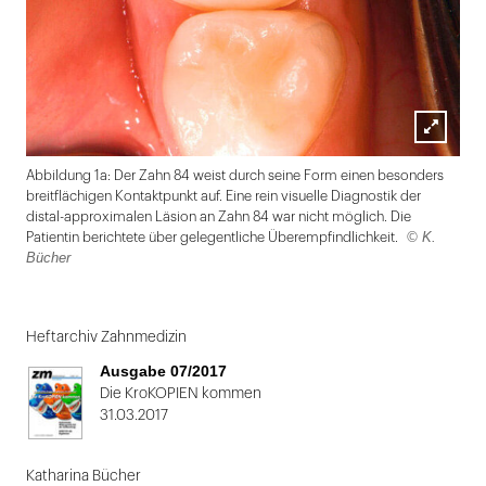
Lightbox
Abbildung 1a: Der Zahn 84 weist durch seine Form einen besonders
öffnen
breitflächigen Kontaktpunkt auf. Eine rein visuelle Diagnostik der
distal-approximalen Läsion an Zahn 84 war nicht möglich. Die
© K.
Patientin berichtete über gelegentliche Überempfindlichkeit.
Bücher
Folie
1
Heftarchiv Zahnmedizin
von
Ausgabe 07/2017
2:
Die KroKOPIEN kommen
31.03.2017
Abbildung
1a:
Katharina Bücher
Der