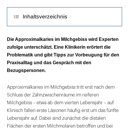
Zahn
84
Inhaltsverzeichnis
weist
durch
Prävalenz und Diagnostik
seine
Die Approximalkaries im Milchgebiss wird Experten
Form
zufolge unterschätzt. Eine Klinikerin erörtert die
Therapie und Forschung
einen
Problematik und gibt Tipps zur Vorbeugung für den
besonders
Praxisalltag und das Gespräch mit den
breitflächigen
Bezugspersonen.
Kontaktpunkt
auf.
Approximalkaries im Milchgebiss tritt erst nach dem
Eine
Schluss der Zahnzwischenräume im reiferen
rein
Milchgebiss – etwa ab dem vierten Lebensjahr – auf.
visuelle
Klinisch fallen erste Läsionen häufig erst um das fünfte
Diagnostik
Lebensjahr auf. Dabei sind zunächst die distalen
der
Flächen der ersten Milchmolaren betroffen und bei