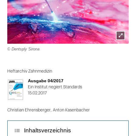
Lightbox
© Dentsply Sirona
öffnen
Folie
1
Heftarchiv Zahnmedizin
von
Ausgabe 04/2017
2
Ein Institut negiert Standards
15.02.2017
Christian Ehrensberger
,
Anton Kasenbacher
Inhaltsverzeichnis