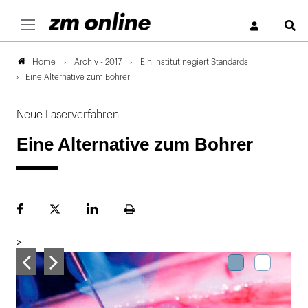
S
Archiv - 2017
Ein Institut negiert Standards
Home
Eine Alternative zum Bohrer
Neue Laserverfahren
Eine Alternative zum Bohrer
Facebook
Plattform
LinekdIn
Seite
X
ausdrucken
>