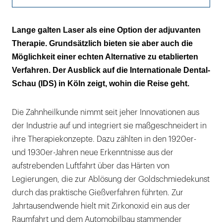
Die dentale Ästhetik
Lange galten Laser als eine Option der adjuvanten
Therapie. Grundsätzlich bieten sie aber auch die
Die LLLT-Applikation
Möglichkeit einer echten Alternative zu etablierten
Krebsbehandlung
Verfahren. Der Ausblick auf die Internationale Dental-
Schau (IDS) in Köln zeigt, wohin die Reise geht.
Wirkungen von Wärme
Systeme mit ultrakurzen Pulsen
Die Zahnheilkunde nimmt seit jeher Innovationen aus
der Industrie auf und integriert sie maßgeschneidert in
Die Zukunft der Theragnostik
ihre Therapiekonzepte. Dazu zählten in den 1920er-
und 1930er-Jahren neue Erkenntnisse aus der
aufstrebenden Luftfahrt über das Härten von
Legierungen, die zur Ablösung der Goldschmiedekunst
durch das praktische Gießverfahren führten. Zur
Jahrtausendwende hielt mit Zirkonoxid ein aus der
Raumfahrt und dem Automobilbau stammender