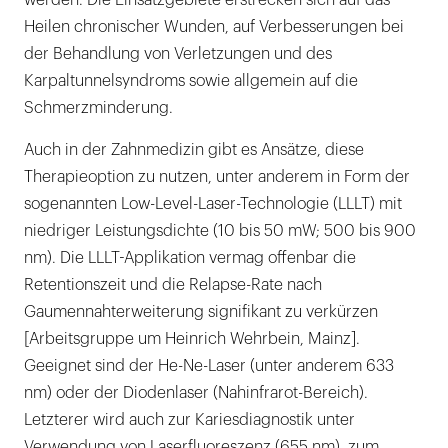
werden. Die Einsatzgebiete erstrecken sich auf das
Heilen chronischer Wunden, auf Verbesserungen bei
der Behandlung von Verletzungen und des
Karpaltunnelsyndroms sowie allgemein auf die
Schmerzminderung.
Auch in der Zahnmedizin gibt es Ansätze, diese
Therapieoption zu nutzen, unter anderem in Form der
sogenannten Low-Level-Laser-Technologie (LLLT) mit
niedriger Leistungsdichte (10 bis 50 mW; 500 bis 900
nm). Die LLLT-Applikation vermag offenbar die
Retentionszeit und die Relapse-Rate nach
Gaumennahterweiterung signifikant zu verkürzen
[Arbeitsgruppe um Heinrich Wehrbein, Mainz].
Geeignet sind der He-Ne-Laser (unter anderem 633
nm) oder der Diodenlaser (Nahinfrarot-Bereich).
Letzterer wird auch zur Kariesdiagnostik unter
Verwendung von Laserfluoreszenz (655 nm), zum