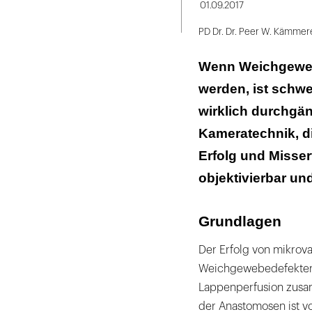
Seite
01.09.2017
ausdrucken
PD Dr. Dr. Peer W. Kämmere
Wenn Weichgeweb
werden, ist schwe
wirklich durchgän
Kameratechnik, di
Erfolg und Misser
objektivierbar und
Grundlagen
Der Erfolg von mikrov
Weichgewebedefekten h
Lappenperfusion zusam
der Anastomosen ist v