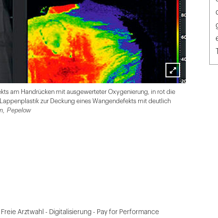
Lightbox
kts am Handrücken mit ausgewerteter Oxygenierung, in rot die
öffnen
: Lappenplastik zur Deckung eines Wangendefekts mit deutlich
on, Pepelow
Freie Arztwahl - Digitalisierung - Pay for Performance