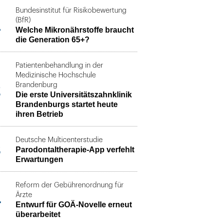
Bundesinstitut für Risikobewertung
1
(BfR)
Welche Mikronährstoffe braucht
die Generation 65+?
Patientenbehandlung in der
Medizinische Hochschule
2
Brandenburg
Die erste Universitätszahnklinik
Brandenburgs startet heute
ihren Betrieb
Deutsche Multicenterstudie
3
Parodontaltherapie-App verfehlt
Erwartungen
Reform der Gebührenordnung für
4
Ärzte
Entwurf für GOÄ-Novelle erneut
überarbeitet