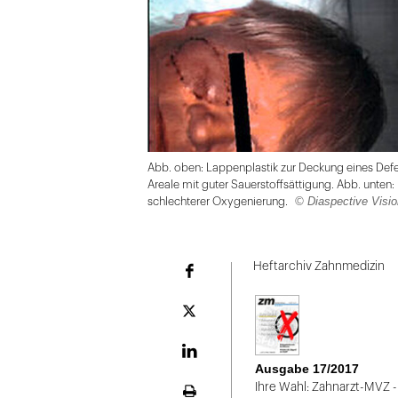
Abb. oben: Lappenplastik zur Deckung eines Defe
Areale mit guter Sauerstoffsättigung. Abb. unten
© Diaspective Visi
schlechterer Oxygenierung.
Folie
1
Heftarchiv Zahnmedizin
Facebook
von
2
Plattform
X
LinekdIn
Ausgabe 17/2017
Ihre Wahl: Zahnarzt-MVZ - 