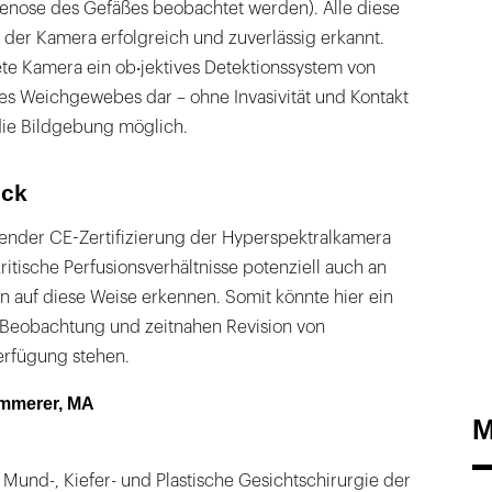
tenose des Gefäßes beobachtet werden). Alle diese
 der Kamera erfolgreich und zuverlässig erkannt.
tete Kamera ein ob‧jektives Detektionssystem von
es Weichgewebes dar – ohne Invasivität und Kontakt
 die Bildgebung möglich.
ick
gender CE-Zertifizierung der Hyperspektralkamera
kritische Perfusionsverhältnisse potenziell auch an
n auf diese Weise erkennen. Somit könnte hier ein
r Beobachtung und zeitnahen Revision von
erfügung stehen.
ämmerer, MA
M
ür Mund-, Kiefer- und Plastische Gesichtschirurgie der