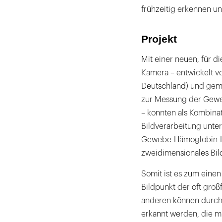
frühzeitig erkennen un
Projekt
Mit einer neuen, für d
Kamera – entwickelt vo
Deutschland) und geme
zur Messung der Gewe
– konnten als Kombinat
Bildverarbeitung unt
Gewebe-Hämoglobin-In
zweidimensionales Bi
Somit ist es zum eine
Bildpunkt der oft gro
anderen können durch
erkannt werden, die m