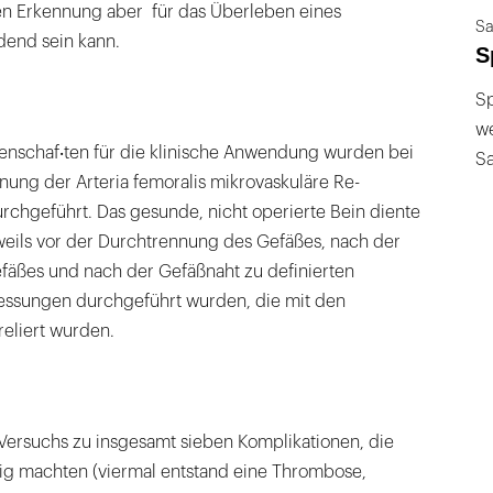
ren Erkennung aber für das Überleben eines
Sa
idend sein kann.
S
Sp
we
genschaf‧ten für die klinische Anwendung wurden bei
S
ung der Arteria femoralis mikrovaskuläre Re-
chgeführt. Das gesunde, nicht operierte Bein diente
eweils vor der Durchtrennung des Gefäßes, nach der
äßes und nach der Gefäßnaht zu definierten
ssungen durchgeführt wurden, die mit den
reliert wurden.
 Versuchs zu insgesamt sieben Komplikationen, die
ig machten (viermal entstand eine Thrombose,