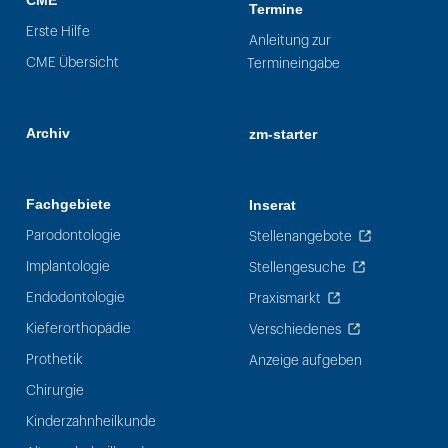
CME
Termine
Erste Hilfe
Anleitung zur
CME Übersicht
Termineingabe
Archiv
zm-starter
Fachgebiete
Inserat
Parodontologie
Stellenangebote
Implantologie
Stellengesuche
Endodontologie
Praxismarkt
Kieferorthopädie
Verschiedenes
Prothetik
Anzeige aufgeben
Chirurgie
Kinderzahnheilkunde