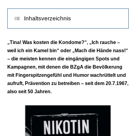
Inhaltsverzeichnis
„Alkohol – kenn Dein Limit“
„Tina! Was kosten die Kondome?“, „Ich rauche –
weil ich ein Kamel bin“ oder „Mach die Hände nass!“
„Statt Süßigkeiten Liebe wählen“
– die meisten kennen die eingängigen Spots und
Prävention im Wandel der Zeit
Kampagnen, mit denen die BZgA die Bevölkerung
mit Fingerspitzengefühl und Humor wachrüttelt und
aufruft, Prävention zu betreiben – seit dem 20.7.1967,
also seit 50 Jahren.