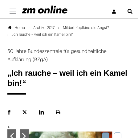
S
Archiv - 2017
Mildert Kopfkino die Angst?
Home
„Ich rauche – weil ich ein Kamel bin!“
50 Jahre Bundeszentrale für gesundheitliche
Aufklärung (BZgA)
„Ich rauche – weil ich ein Kamel
bin!“
Facebook
Plattform
LinekdIn
Seite
X
ausdrucken
>