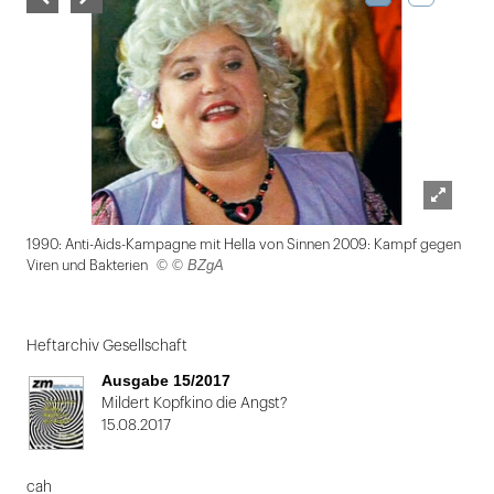
Lightbox
1990: Anti-Aids-Kampagne mit Hella von Sinnen 2009: Kampf gegen
öffnen
© © BZgA
Viren und Bakterien
Folie
1
Heftarchiv Gesellschaft
von
Ausgabe 15/2017
2
Mildert Kopfkino die Angst?
15.08.2017
cah