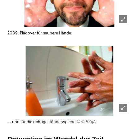
Lightb
2009: Plädoyer für saubere Hände
öffnen
Lightb
© © BZgA
... und für die richtige Händehygiene
öffnen