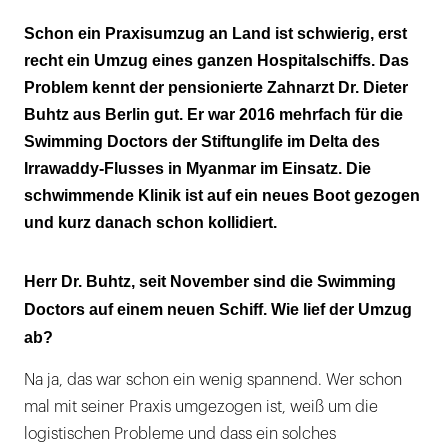
seit
Schon ein Praxisumzug an Land ist schwierig, erst
November
recht ein Umzug eines ganzen Hospitalschiffs. Das
2016
Problem kennt der pensionierte Zahnarzt Dr. Dieter
für
Buhtz aus Berlin gut. Er war 2016 mehrfach für die
die
Swimming Doctors der Stiftunglife im Delta des
Swimming
Irrawaddy-Flusses in Myanmar im Einsatz. Die
Doctors
schwimmende Klinik ist auf ein neues Boot gezogen
im
und kurz danach schon kollidiert.
Einsatz.
Eine
Herr Dr. Buhtz, seit November sind die Swimming
Mission
Doctors auf einem neuen Schiff. Wie lief der Umzug
beginnt
ab?
jeweils
am
Na ja, das war schon ein wenig spannend. Wer schon
Ersten
mal mit seiner Praxis umgezogen ist, weiß um die
eines
logistischen Probleme und dass ein solches