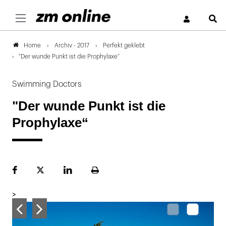
S
Archiv - 2017
Perfekt geklebt
Home
"Der wunde Punkt ist die Prophylaxe“
Swimming Doctors
"Der wunde Punkt ist die
Prophylaxe“
Facebook
Plattform
LinekdIn
Seite
X
ausdrucken
>