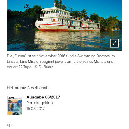
Lightbox
Die „Futura“ ist seit November 2016 für die Swimming Doctors im
öffnen
Einsatz. Eine Mission beginnt jeweils am Ersten eines Monats und
© D. Buhtz
dauert 22 Tage.
Folie
1
Heftarchiv Gesellschaft
von
Ausgabe 06/2017
2:
Perfekt geklebt
15.03.2017
Die
„Futura“
dg
ist