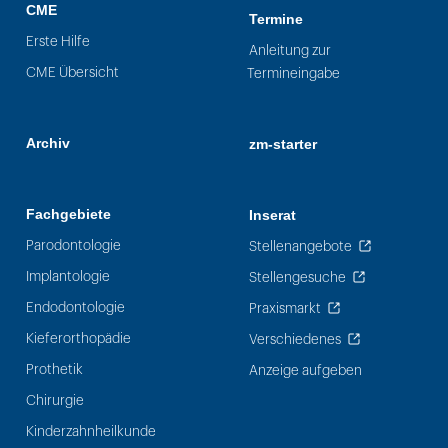
CME
Termine
Erste Hilfe
Anleitung zur
CME Übersicht
Termineingabe
Archiv
zm-starter
Fachgebiete
Inserat
Parodontologie
Stellenangebote
Implantologie
Stellengesuche
Endodontologie
Praxismarkt
Kieferorthopädie
Verschiedenes
Prothetik
Anzeige aufgeben
Chirurgie
Kinderzahnheilkunde