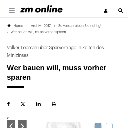
S
Archiv - 2017
So verschreiben Sie richtig!
Home
Wer bauen will, muss vorher sparen
Volker Looman über Sparverträge in Zeiten des
Minizinses
Wer bauen will, muss vorher
sparen
Facebook
Plattform
LinekdIn
Seite
X
ausdrucken
>