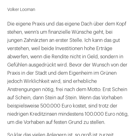
Autor
Volker Looman
ist
freiberuflicher
Die eigene Praxis und das eigene Dach über dem Kopf
Finanzanalytiker
stehen, wenn‘s um finanzielle Wünsche geht, bei
in
jungen Zahnärzten an erster Stelle. Ich kann das gut
Stuttgart.
verstehen, weil beide Investitionen hohe Erträge
Jede
abwerfen, wenn die Rendite nicht in Geld, sondern in
Woche
Gefühlen ausgedrückt wird. Bevor der Wunsch von der
veröffentlicht
Praxis in der Stadt und dem Eigenheim im Grünen
er
jedoch Wirklichkeit wird, sind erhebliche
in
Anstrengungen nötig, frei nach dem Motto: Erst Schein
der
auf Schein, dann Stein auf Stein. Wenn das Vorhaben
BILD
beispielsweise 500.000 Euro kostet, sind trotz der
und
niedrigen Kreditzinsen mindestens 100.000 Euro nötig,
in
um die Vorhaben auf festen Grund zu stellen.
der
FAZ
So klar das vielen Anlegern ist, so groß ist zurzeit