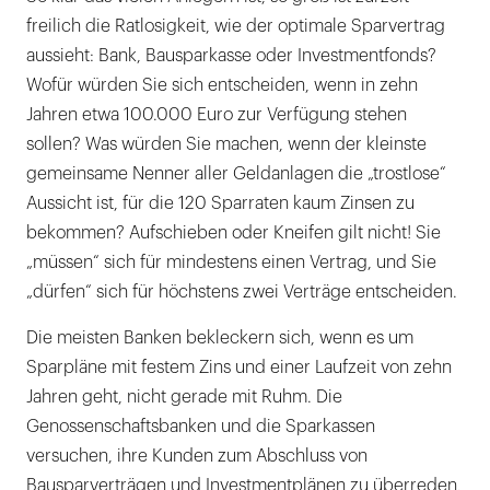
einen
freilich die Ratlosigkeit, wie der optimale Sparvertrag
Aufsatz
aussieht: Bank, Bausparkasse oder Investmentfonds?
über
Wofür würden Sie sich entscheiden, wenn in zehn
Geldanlagen.
Jahren etwa 100.000 Euro zur Verfügung stehen
Außerdem
sollen? Was würden Sie machen, wenn der kleinste
unterstützt
gemeinsame Nenner aller Geldanlagen die „trostlose“
er
Aussicht ist, für die 120 Sparraten kaum Zinsen zu
Zahnärzte
bekommen? Aufschieben oder Kneifen gilt nicht! Sie
auf
„müssen“ sich für mindestens einen Vertrag, und Sie
Honorarbasis
„dürfen“ sich für höchstens zwei Verträge entscheiden.
bei
Die meisten Banken bekleckern sich, wenn es um
der
Sparpläne mit festem Zins und einer Laufzeit von zehn
Gestaltung
Jahren geht, nicht gerade mit Ruhm. Die
des
Genossenschaftsbanken und die Sparkassen
Privatvermögens.
versuchen, ihre Kunden zum Abschluss von
|
Bausparverträgen und Investmentplänen zu überreden,