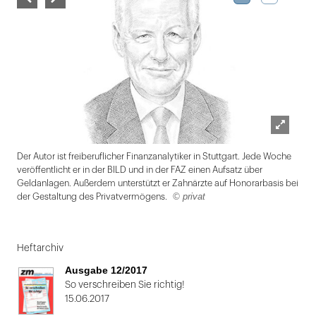
Lightbox
Der Autor ist freiberuflicher Finanzanalytiker in Stuttgart. Jede Woche
öffnen
veröffentlicht er in der BILD und in der FAZ einen Aufsatz über
Geldanlagen. Außerdem unterstützt er Zahnärzte auf Honorarbasis bei
© privat
der Gestaltung des Privatvermögens.
Folie
1
Heftarchiv
von
Ausgabe 12/2017
2:
So verschreiben Sie richtig!
15.06.2017
Der