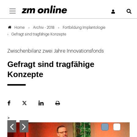
S
Archiv - 2018
Fortbildung Implantologie
Home
Gefragt sind tragfähige Konzepte
Zwischenbilanz zwei Jahre Innovationsfonds
Gefragt sind tragfähige
Konzepte
Facebook
Plattform
LinekdIn
Seite
X
ausdrucken
>