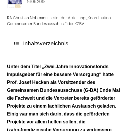
16.06.2018
RA Christian Nobmann, Leiter der Abteilung „Koordination
Gemeinsamer Bundesausschuss“ der KZBV
Inhaltsverzeichnis
Projekte müssen evaluiert werden können
Unter dem Titel „Zwei Jahre Innovationsfonds –
Impulsgeber für eine bessere Versorgung“ hatte
Wissenschaft soll Innovationsfonds nutzen
Prof. Josef Hecken als Vorsitzender des
Gemeinsamen Bundesausschuss (G-BA) Ende Mai
die Fachwelt und die Vertreter bereits geförderter
Projekte zu einem fachlichen Austausch geladen.
Einig war man sich darin, dass die geförderten
Projekte vor allem helfen sollen, die
(zahn-)medizinische Versorgung zu verbessern.