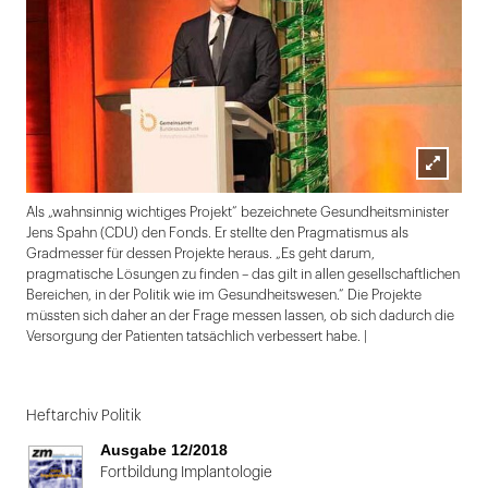
Lightbox
Als „wahnsinnig wichtiges Projekt“ bezeichnete Gesundheitsminister
öffnen
Jens Spahn (CDU) den Fonds. Er stellte den Pragmatismus als
Gradmesser für dessen Projekte heraus. „Es geht darum,
pragmatische Lösungen zu finden – das gilt in allen gesellschaftlichen
Bereichen, in der Politik wie im Gesundheitswesen.“ Die Projekte
müssten sich daher an der Frage messen lassen, ob sich dadurch die
Versorgung der Patienten tatsächlich verbessert habe. |
Folie
1
Heftarchiv Politik
von
Ausgabe 12/2018
2
Fortbildung Implantologie