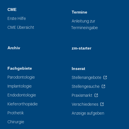
CME
Termine
Erste Hilfe
Anleitung zur
CME Übersicht
Termineingabe
Archiv
zm-starter
Fachgebiete
Inserat
Parodontologie
Stellenangebote
Implantologie
Stellengesuche
Endodontologie
Praxismarkt
Kieferorthopädie
Verschiedenes
Prothetik
Anzeige aufgeben
Chirurgie