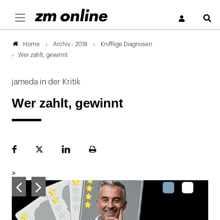
S
Archiv - 2018
Knifflige Diagnosen
Home
Wer zahlt, gewinnt
jameda in der Kritik
Wer zahlt, gewinnt
Facebook
Plattform
LinekdIn
Seite
X
ausdrucken
>