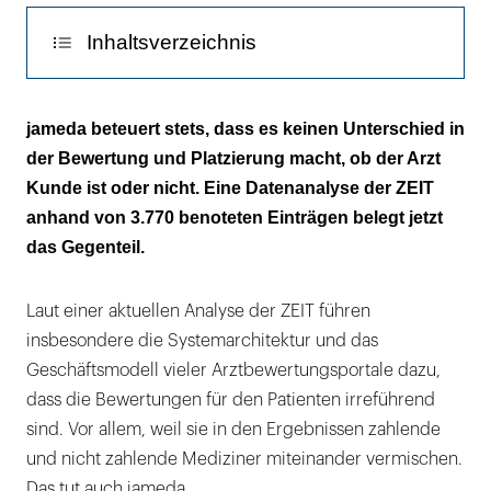
Inhaltsverzeichnis
Kunden schneiden besser ab
jameda beteuert stets, dass es keinen Unterschied in
der Bewertung und Platzierung macht, ob der Arzt
Zahlende Ärzte bekommen durchschnittlich
Kunde ist oder nicht. Eine Datenanalyse der ZEIT
46, nicht zahlende 14 Bewertungen
anhand von 3.770 benoteten Einträgen belegt jetzt
Der problematischste Unterschied ist die
das Gegenteil.
ungleiche Verteilung der Einzelnoten
Laut einer aktuellen Analyse der ZEIT führen
„Dem Patienten signalisiert das dann:
insbesondere die Systemarchitektur und das
schlechter Arzt.“
Geschäftsmodell vieler Arztbewertungsportale dazu,
dass die Bewertungen für den Patienten irreführend
sind. Vor allem, weil sie in den Ergebnissen zahlende
und nicht zahlende Mediziner miteinander vermischen.
Das tut auch jameda.