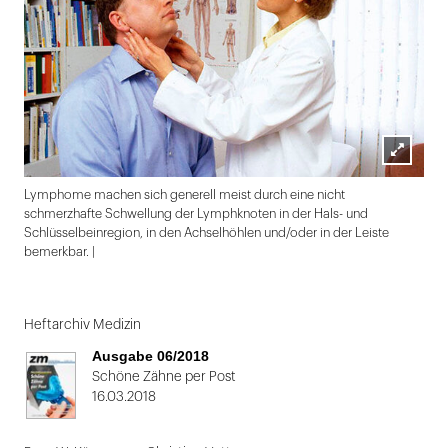
Lightbox
Lymphome machen sich generell meist durch eine nicht
öffnen
schmerzhafte Schwellung der Lymphknoten in der Hals- und
Schlüsselbeinregion, in den Achselhöhlen und/oder in der Leiste
bemerkbar. |
Folie
1
Heftarchiv Medizin
von
Ausgabe 06/2018
2
Schöne Zähne per Post
16.03.2018