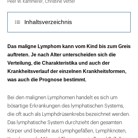
Peer W. Kämmerer
,
Christine Vetter
Inhaltsverzeichnis
Epidemiologie
Das maligne Lymphom kann vom Kind bis zum Greis
auftreten. Je nach Alter unterscheiden sich die
Symptome
Verteilung, die Charakteristika und auch der
Hodgkin-Lymphome
Krankheitsverlauf der einzelnen Krankheitsformen,
was auch die Prognose bestimmt.
Non-Hodgkin-Lymphome
Bei den malignen Lymphomen handelt es sich um
bösartige Erkrankungen des lymphatischen Systems,
die oft auch als Lymphdrüsenkrebs bezeichnet werden.
Das lymphatische System durchzieht den gesamten
Körper und besteht aus Lymphgefäßen, Lymphknoten,