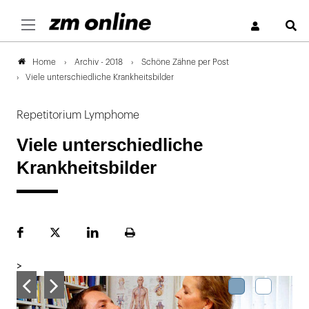
S
Archiv - 2018
Schöne Zähne per Post
Home
Viele unterschiedliche Krankheitsbilder
Repetitorium Lymphome
Viele unterschiedliche
Krankheitsbilder
Facebook
Plattform
LinekdIn
Seite
X
ausdrucken
>