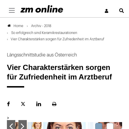
S
Archiv - 2018
Home
So erfolgreich sind Keramikrestaurationen
Vier Charakterstärken sorgen für Zufriedenheit im Arztberuf
Längsschnittstudie aus Österreich
Vier Charakterstärken sorgen
für Zufriedenheit im Arztberuf
Facebook
Plattform
LinekdIn
Seite
X
ausdrucken
>