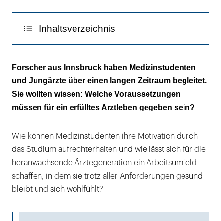
Inhaltsverzeichnis
Diese vier Charakterstärken sorgen für
Forscher aus Innsbruck haben Medizinstudenten
Zufriedenheit im Arztberuf
und Jungärzte über einen langen Zeitraum begleitet.
Sie wollten wissen: Welche Voraussetzungen
Ob man seine Stärken anwenden kann, hängt
müssen für ein erfülltes Arztleben gegeben sein?
auch vom Umfeld ab
Wer sich wohlfühlt, kann seine Stärken am
Wie können Medizinstudenten ihre Motivation durch
besten abrufen
das Studium aufrechterhalten und wie lässt sich für die
heranwachsende Ärztegeneration ein Arbeitsumfeld
Darum sind Wertschätzung, Kommunikation
schaffen, in dem sie trotz aller Anforderungen gesund
und Fehlerkultur so wichtig
bleibt und sich wohlfühlt?
Das Arbeitsklima darf nicht von einer
einzelnen Person abhängen!