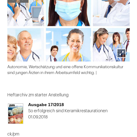
Lightbox
Autonomie, Wertschätzung und eine offene Kommunikationskultur
öffnen
sind jungen Ärzten in ihrem Arbeitsumfeld wichtig. |
Folie
1
Heftarchiv zm starter Anstellung
von
Ausgabe 17/2018
2
So erfolgreich sind Keramikrestaurationen
01.09.2018
ck/pm