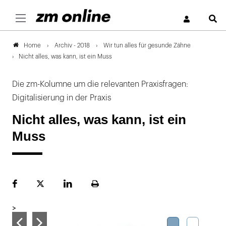
S
Archiv - 2018
Wir tun alles für gesunde Zähne
Home
Nicht alles, was kann, ist ein Muss
Die zm-Kolumne um die relevanten Praxisfragen:
Digitalisierung in der Praxis
Nicht alles, was kann, ist ein
Muss
Facebook
Plattform
LinekdIn
Seite
X
ausdrucken
>