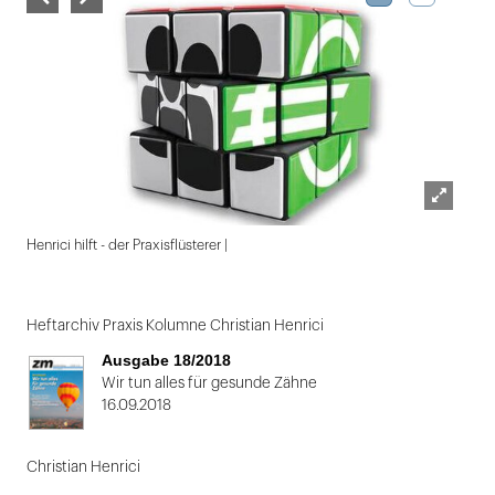
Lightbox
Henrici hilft - der Praxisflüsterer |
öffnen
Folie
1
Heftarchiv Praxis Kolumne Christian Henrici
von
Ausgabe 18/2018
2
Wir tun alles für gesunde Zähne
16.09.2018
Christian Henrici