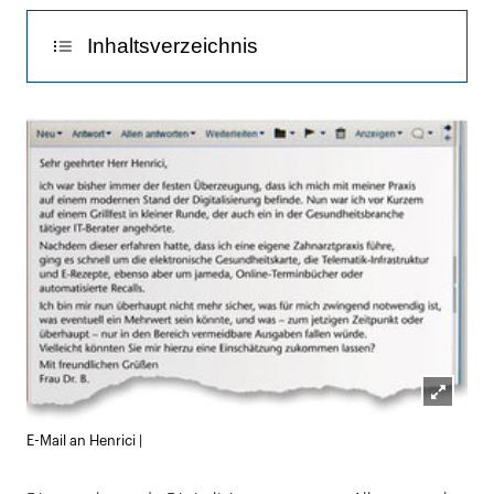
Inhaltsverzeichnis
State of the Art
Sinnvolle Erweiterungen mit
Patientenmehrwert
Mit Vorsicht zu genießen
Sicherheit geht vor
Fazit
Lightb
E-Mail an Henrici |
öffnen