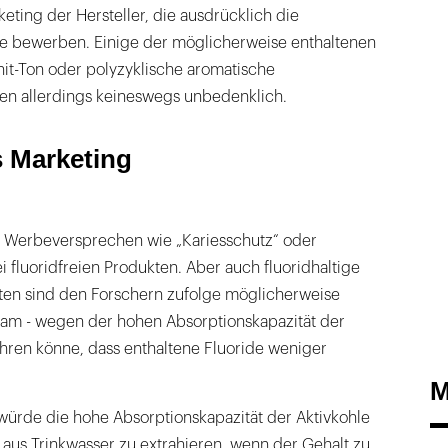
ting der Hersteller, die ausdrücklich die
ffe bewerben. Einige der möglicherweise enthaltenen
it-Ton oder polyzyklische aromatische
ien allerdings keineswegs unbedenklich.
s Marketing
h Werbeversprechen wie „Kariesschutz“ oder
i fluoridfreien Produkten. Aber auch fluoridhaltige
ten sind den Forschern zufolge möglicherweise
sam - wegen der hohen Absorptionskapazität der
ühren könne, dass enthaltene Fluoride weniger
M
würde die hohe Absorptionskapazität der Aktivkohle
 aus Trinkwasser zu extrahieren, wenn der Gehalt zu