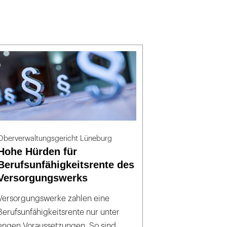
Oberverwaltungsgericht Lüneburg
Hohe Hürden für
Berufsunfähigkeitsrente des
Versorgungswerks
Versorgungswerke zahlen eine
Berufsunfähigkeitsrente nur unter
engen Voraussetzungen. So sind