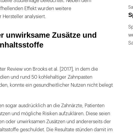
tuelle Studienlage beleuchtet. Neben dem
Sa
hellenden Effekt wurden weitere
S
ersteller analysiert.
Sp
r unwirksame Zusätze und
we
nhaltsstoffe
S
ter Review von Brooks et al. [2017], in dem die
udien und rund 50 kohlehaltiger Zahnpasten
n, konnte ein gesundheitlicher Nutzen nicht belegt
en sogar ausdrücklich an die Zahnärzte, Patienten
tzen und mögliche Risiken aufzuklären. Diese seien
den oder unwirksamen Zusätzen und andererseits der
altsstoffe geschuldet. Die Resultate stünden damit im