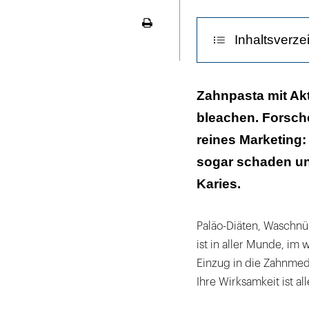
LinekdIn
Seite
Inhaltsverze
ausdrucken
"Biologisch", "
Zahnpasta mit Ak
bleachen. Forsche
Fehlende oder 
reines Marketing:
Irreführendes 
sogar schaden und 
Bei Parodontiti
Karies.
Parodontaltas
Abrasion statt 
Paläo-Diäten, Waschnü
ist in aller Munde, im
Ein "modisches
Einzug in die Zahnmedi
Ihre Wirksamkeit ist al