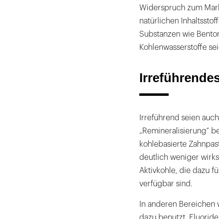
Widerspruch zum Marke
natürlichen Inhaltssto
Substanzen wie Benton
Kohlenwasserstoffe se
Irreführende
Irreführend seien auc
„Remineralisierung“ be
kohlebasierte Zahnpas
deutlich weniger wirk
Aktivkohle, die dazu f
verfügbar sind.
In anderen Bereichen 
dazu benutzt, Fluoride