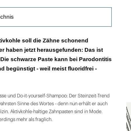
ichnis
ökologisch“ und "natürlich zahnaufhellend"?
tivkohle soll die Zähne schonend
r haben jetzt herausgefunden: Das ist
unwirksame Zusätze und bedenkliche Inhaltsstoffe
 Die schwarze Paste kann bei Parodontitis
Marketing
begünstigt - weil meist fluoridfrei -
s können sich Holzkohlepartikel in den
chen ansammeln
Bleaching
sse und Do-it-yourself-Shampoo: Der Steinzeit-Trend
 wahrsten Sinne des Wortes - denn nun erhält er auch
, marketingorientiertes Gimmick“
zin. Aktivkohle-haltige Zahnpasten sind in Mode.
lerdings mehr als fraglich.