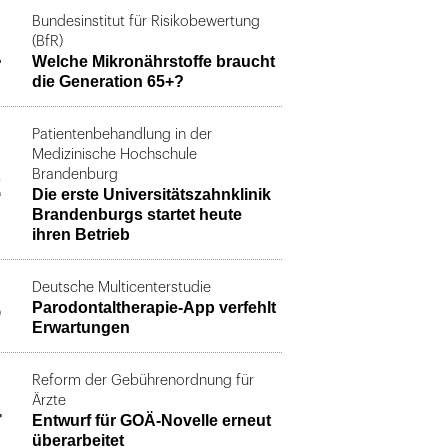
Bundesinstitut für Risikobewertung
1
(BfR)
Welche Mikronährstoffe braucht
die Generation 65+?
Patientenbehandlung in der
Medizinische Hochschule
2
Brandenburg
Die erste Universitätszahnklinik
Brandenburgs startet heute
ihren Betrieb
Deutsche Multicenterstudie
3
Parodontaltherapie-App verfehlt
Erwartungen
Reform der Gebührenordnung für
4
Ärzte
Entwurf für GOÄ-Novelle erneut
überarbeitet