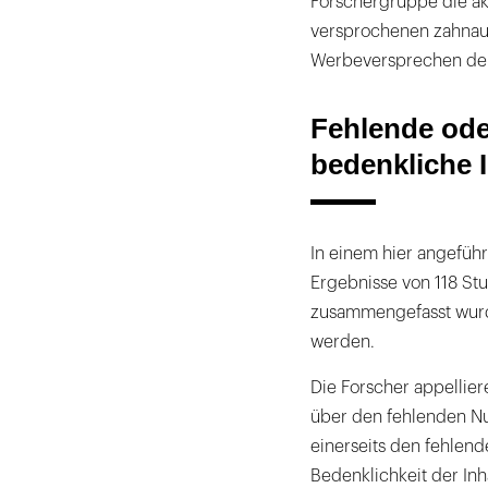
Forschergruppe die ak
versprochenen zahnauf
Werbeversprechen der H
Fehlende ode
bedenkliche I
In einem hier angeführ
Ergebnisse von 118 St
zusammengefasst wurde
werden.
Die Forscher appellier
über den fehlenden Nu
einerseits den fehlen
Bedenklichkeit der Inh