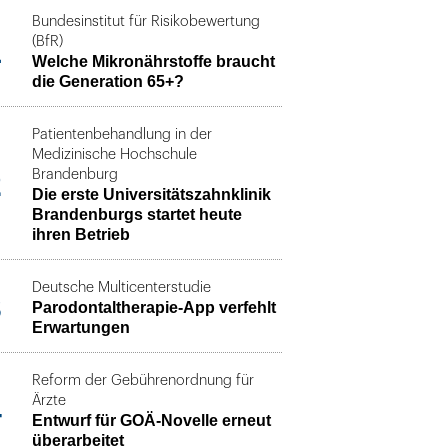
Bundesinstitut für Risikobewertung
1
(BfR)
Welche Mikronährstoffe braucht
die Generation 65+?
Patientenbehandlung in der
Medizinische Hochschule
2
Brandenburg
Die erste Universitätszahnklinik
Brandenburgs startet heute
ihren Betrieb
Deutsche Multicenterstudie
3
Parodontaltherapie-App verfehlt
Erwartungen
Reform der Gebührenordnung für
4
Ärzte
Entwurf für GOÄ-Novelle erneut
überarbeitet