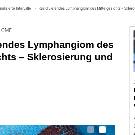
alisierte Intervalle
Rezidivierendes Lymphangiom des Mittelgesichts – Sklero
t CME
rendes Lymphangiom des
chts – Sklerosierung und