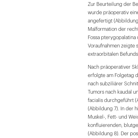
Zur Beurteilung der B
wurde präoperativ ei
angefertigt (Abbildung
Malformation der recht
Fossa pterygopalatina 
Voraufnahmen zeigte 
extraorbitalen Befunds
Nach präoperativer S
erfolgte am Folgetag d
nach subziliärer Schni
Tumors nach kaudal u
facialis durchgeführt (
(Abbildung 7). In der 
Muskel-, Fett- und Wei
konfluierenden, blutg
(Abbildung 8). Der post