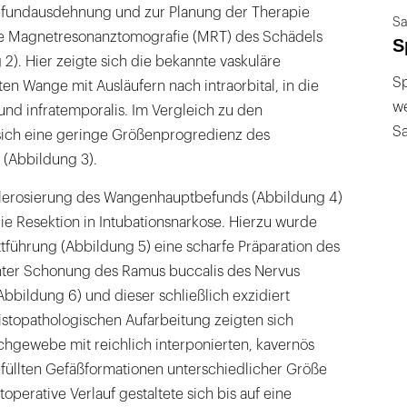
efundausdehnung und zur Planung der Therapie
Sa
ne Magnetresonanztomografie (MRT) des Schädels
S
 2). Hier zeigte sich die bekannte vaskuläre
Sp
en Wange mit Ausläufern nach intraorbital, in die
we
und infratemporalis. Im Vergleich zu den
S
sich eine geringe Größenprogredienz des
 (Abbildung 3).
klerosierung des Wangenhauptbefunds (Abbildung 4)
ie Resektion in Intubationsnarkose. Hierzu wurde
ttführung (Abbildung 5) eine scharfe Präparation des
nter Schonung des Ramus buccalis des Nervus
Abbildung 6) und dieser schließlich exzidiert
histopathologischen Aufarbeitung zeigten sich
chgewebe mit reichlich interponierten, kavernös
efüllten Gefäßformationen unterschiedlicher Größe
operative Verlauf gestaltete sich bis auf eine