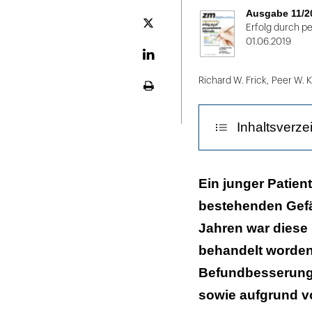
Facebook
von
Ausgabe 11/2
2
Plattform
Erfolg durch per
X
01.06.2019
LinekdIn
Richard W. Frick
,
Peer W. 
Seite
ausdrucken
Inhaltsverze
Diskussion
Ein junger Patient
bestehenden Gefä
Literaturliste
Jahren war diese
behandelt worden,
Befundbesserung 
sowie aufgrund v