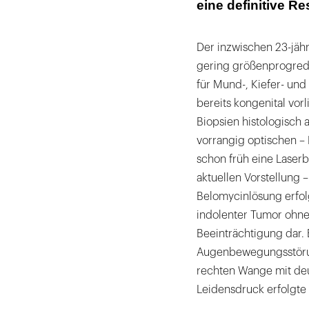
eine definitive R
Der inzwischen 23-jähri
gering größenprogredi
für Mund-, Kiefer- und
bereits kongenital vor
Biopsien histologisch 
vorrangig optischen –
schon früh eine Laser
aktuellen Vorstellung 
Belomycinlösung erfolg
indolenter Tumor ohne
Beeinträchtigung dar.
Augenbewegungsstörun
rechten Wange mit deu
Leidensdruck erfolgte 