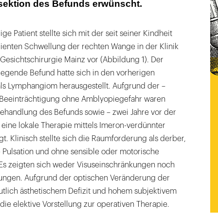
esektion des Befunds erwünscht.
ge Patient stellte sich mit der seit seiner Kindheit
enten Schwellung der rechten Wange in der Klinik
 Gesichtschirurgie Mainz vor (Abbildung 1). Der
liegende Befund hatte sich in den vorherigen
als Lymphangiom herausgestellt. Aufgrund der –
 Beeinträchtigung ohne Amblyopiegefahr waren
behandlung des Befunds sowie – zwei Jahre vor der
– eine lokale Therapie mittels Imeron-verdünnter
t. Klinisch stellte sich die Raumforderung als derber,
 Pulsation und ohne sensible oder motorische
 Es zeigten sich weder Visuseinschränkungen noch
gen. Aufgrund der optischen Veränderung der
tlich ästhetischem Defizit und hohem subjektivem
die elektive Vorstellung zur operativen Therapie.