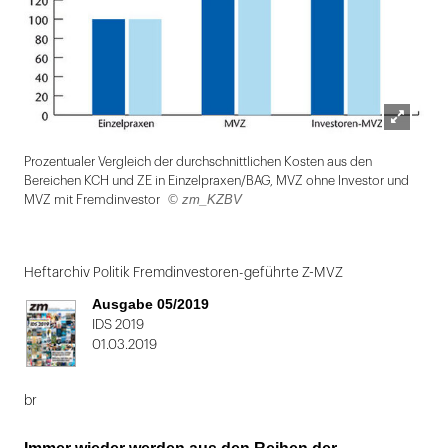
Lightbox
Prozentualer Vergleich der durchschnittlichen Kosten aus den
öffnen
Bereichen KCH und ZE in Einzelpraxen/BAG, MVZ ohne Investor und
© zm_KZBV
MVZ mit Fremdinvestor
Folie
1
Heftarchiv Politik Fremdinvestoren-geführte Z-MVZ
von
Ausgabe 05/2019
2
IDS 2019
01.03.2019
br