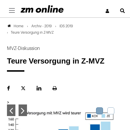
S
Archiv - 2019
IDS 2019
Home
Teure Versorgung in Z-MVZ
MVZ-Diskussion
Teure Versorgung in Z-MVZ
Facebook
Plattform
LinekdIn
Seite
X
ausdrucken
>