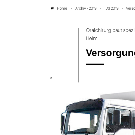
Archiv - 2019
IDS 2019
Verso
Home
Oralchirurg baut spez
Heim
Versorgung
>