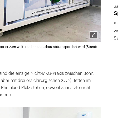
Sa
S
Sp
we
S
Lightbox
vor er zum weiteren Innenausbau abtransportiert wird (Stand:
öffnen
sind die einzige Nicht-MKG-Praxis zwischen Bonn,
aber mit drei oralchirurgischen (OC-) Betten im
 Rheinland-Pfalz stehen, obwohl Zahnärzte nicht
rfen.\