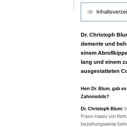
ausdrucken
Inhaltsverze
Ausstattung, 
Dr. Christoph Blu
demente und behi
Kein Verstoß g
einem Abrollkippe
„Wir haben den
lang und einem 
ausgestatteten Co
Herr Dr. Blum, gab es
Zahnmobils?
Dr. Christoph Blum:
I
Praxis massiv von Ret
beziehungsweise behin