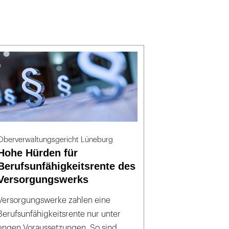
Oberverwaltungsgericht Lüneburg
Hohe Hürden für
Berufsunfähigkeitsrente des
Versorgungswerks
Versorgungswerke zahlen eine
Berufsunfähigkeitsrente nur unter
engen Voraussetzungen. So sind