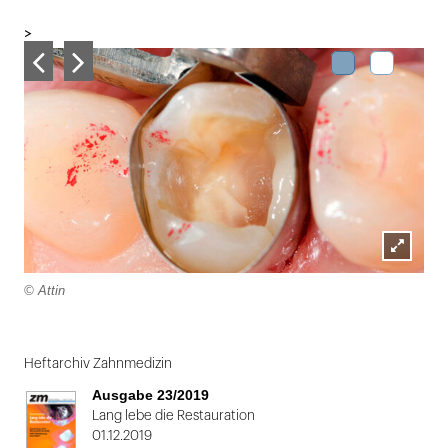
X
ausdrucken
>
Lightbox
© Attin
öffnen
Folie
1
Heftarchiv Zahnmedizin
von
Ausgabe 23/2019
2
Lang lebe die Restauration
01.12.2019