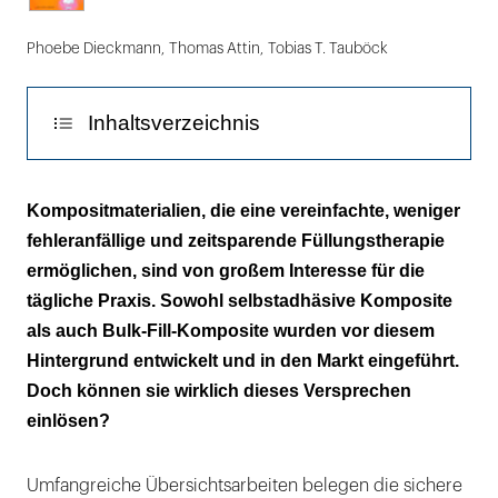
Phoebe Dieckmann
,
Thomas Attin
,
Tobias T. Tauböck
Inhaltsverzeichnis
Selbstadhäsive Komposite
Kompositmaterialien, die eine vereinfachte, weniger
fehleranfällige und zeitsparende Füllungstherapie
Bulk-Fill-Komposite
ermöglichen, sind von großem Interesse für die
Fazit
tägliche Praxis. Sowohl selbstadhäsive Komposite
als auch Bulk-Fill-Komposite wurden vor diesem
Literaturliste
Hintergrund entwickelt und in den Markt eingeführt.
Doch können sie wirklich dieses Versprechen
einlösen?
Umfangreiche Übersichtsarbeiten belegen die sichere