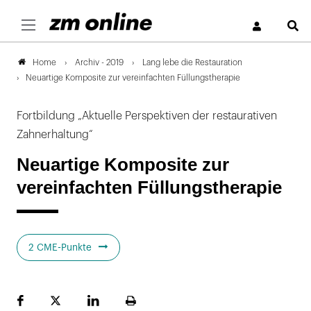
S
Archiv - 2019
Lang lebe die Restauration
Home
Neuartige Komposite zur vereinfachten Füllungstherapie
Fortbildung „Aktuelle Perspektiven der restaurativen
Zahnerhaltung“
Neuartige Komposite zur
vereinfachten Füllungstherapie
2 CME-Punkte
Facebook
Plattform
LinekdIn
Seite