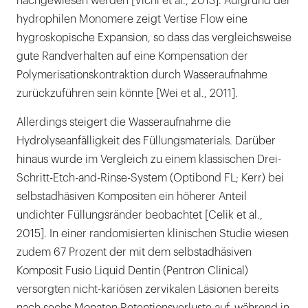
nachgewiesen werden [Vichi et al., 2013]. Aufgrund der
hydrophilen Monomere zeigt Vertise Flow eine
hygroskopische Expansion, so dass das vergleichsweise
gute Randverhalten auf eine Kompensation der
Polymerisationskontraktion durch Wasseraufnahme
zurückzuführen sein könnte [Wei et al., 2011].
Allerdings steigert die Wasseraufnahme die
Hydrolyseanfälligkeit des Füllungsmaterials. Darüber
hinaus wurde im Vergleich zu einem klassischen Drei-
Schritt-Etch-and-Rinse-System (Optibond FL; Kerr) bei
selbstadhäsiven Kompositen ein höherer Anteil
undichter Füllungsränder beobachtet [Celik et al.,
2015]. In einer randomisierten klinischen Studie wiesen
zudem 67 Prozent der mit dem selbstadhäsiven
Komposit Fusio Liquid Dentin (Pentron Clinical)
versorgten nicht-kariösen zervikalen Läsionen bereits
nach sechs Monaten Retentionsverluste auf, während in