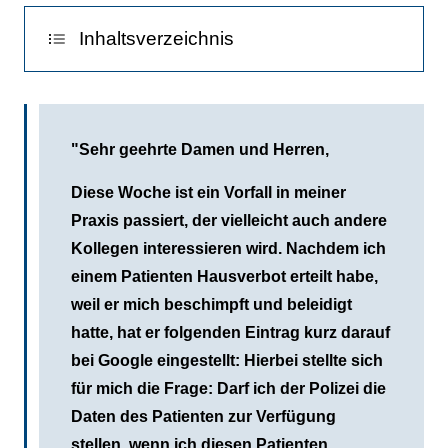
Inhaltsverzeichnis
Es muss ohne Meinungspolizei gehen
"Sehr geehrte Damen und Herren,
Dieser Fall ist klar:
Diese Woche ist ein Vorfall in meiner
Die Plattformen sind reine
Praxis passiert, der vielleicht auch andere
Meinungstransporteure
Kollegen interessieren wird. Nachdem ich
einem Patienten Hausverbot erteilt habe,
weil er mich beschimpft und beleidigt
hatte, hat er folgenden Eintrag kurz darauf
bei Google eingestellt: Hierbei stellte sich
für mich die Frage: Darf ich der Polizei die
Daten des Patienten zur Verfügung
stellen, wenn ich diesen Patienten