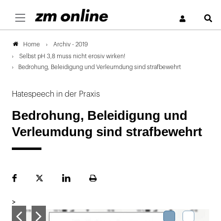
S
Archiv - 2019
Home
Selbst pH 3,8 muss nicht erosiv wirken!
Bedrohung, Beleidigung und Verleumdung sind strafbewehrt
Hatespeech in der Praxis
Bedrohung, Beleidigung und
Verleumdung sind strafbewehrt
Facebook
Plattform
LinekdIn
Seite
X
ausdrucken
>