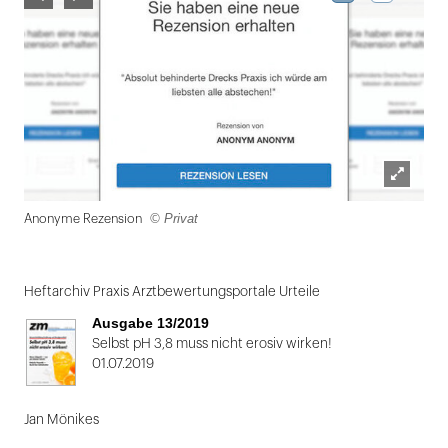
Lightbox
© Privat
Anonyme Rezension
öffnen
Folie
1
Heftarchiv Praxis Arztbewertungsportale Urteile
von
Ausgabe 13/2019
2
Selbst pH 3,8 muss nicht erosiv wirken!
01.07.2019
Jan Mönikes