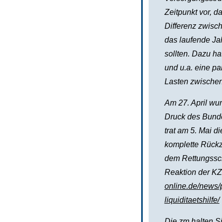
Zeitpunkt vor, 
Differenz zwis
das laufende Jah
sollten. Dazu h
und u.a. eine pa
Lasten zwischen
Am 27. April wu
Druck des Bunde
trat am 5. Mai d
komplette Rückz
dem Rettungssch
Reaktion der KZ
online.de/news/p
liquiditaetshilfe/
Die zm halten S