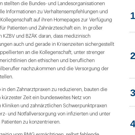
n stellten die Bundes- und Landesorganisationen
le Informationen zu Verhaltensempfehlungen und
e Kollegenschaft auf ihren Homepages zur Verfügung
für Patienten und Zahnärzteschaft ein. In großer
en KZBV und BZÄK daran, dass medizinisch
ngen auch und gerade in Krisenzeiten sichergestellt
ellierten an die Kollegenschaft, unter strenger
richtlinien den ethischen und beruflichen
eilberufler nachzukommen und die Versorgung der
ellen.
o in den Zahnarztpraxen zu reduzieren, bauten die
 kürzester Zeit ein bundesweites Netz von
 Kliniken und zahnärztlichen Schwerpunktpraxen
rz- und Notfallversorgung von infizierten und unter
Patienten zu konzentrieren.
ühzeitig vom BMG ermächtigen, selbst fehlende