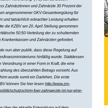
dass Zahnärztinnen und Zahnärzte 30 Prozent der
chen angenommener GKV-Gesamtvergütung für
r und tatsächlich erbrachter Leistung erhalten
atte die KZBV am 20. April Stellung genommen
ritätische 50:50-Verteilung der zu schulternden
 Krankenkassen und Zahnärzten gefordert.
rde nun aber publik, dass diese Regelung auf
sfinanzministeriums hinfällig wurde. Stattdessen
ie Verordnung in einer Form in Kraft, die eine
ahlung des überzahlten Betrags vorsieht. Aus
irm wurde somit ein Darlehen. Die erste
BV können Sie hier lesen:
http://www.zm-
olitik/schutzschirm-fuer-zahnaerzte-ist-nur-eine-
ie über die aktuelle Entwicklung auf dem