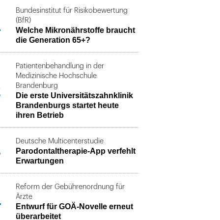
Bundesinstitut für Risikobewertung
1
(BfR)
Welche Mikronährstoffe braucht
die Generation 65+?
Patientenbehandlung in der
Medizinische Hochschule
2
Brandenburg
Die erste Universitätszahnklinik
Brandenburgs startet heute
ihren Betrieb
Deutsche Multicenterstudie
3
Parodontaltherapie-App verfehlt
Erwartungen
Reform der Gebührenordnung für
4
Ärzte
Entwurf für GOÄ-Novelle erneut
überarbeitet