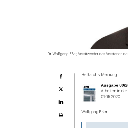
Dr. Wolfgang Eßer, Vorsitzender des Vorstands de
Folie
1
Heftarchiv Meinung
Facebook
von
Ausgabe 09/2
2
Plattform
Arbeiten in der
X
01.05.2020
LinekdIn
Wolfgang Eßer
Seite
ausdrucken