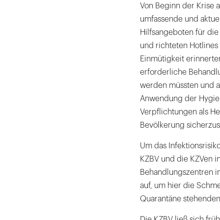
Von Beginn der Krise a
umfassende und aktuel
Hilfsangeboten für di
und richteten Hotlines 
Einmütigkeit erinnert
erforderliche Behandlu
werden müssten und app
Anwendung der Hygiene
Verpflichtungen als H
Bevölkerung sicherzust
Um das Infektionsrisik
KZBV und die KZVen in
Behandlungszentren in
auf, um hier die Schme
Quarantäne stehenden 
Die KZBV ließ sich fr