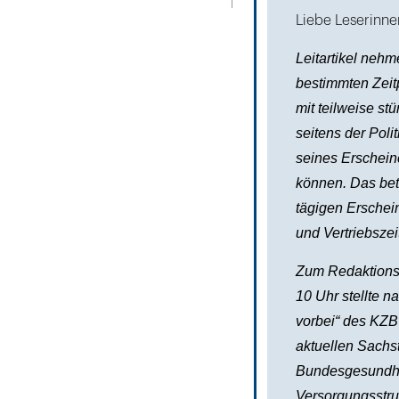
Liebe Leserinne
Leitartikel neh
bestimmten Zeit
mit teilweise s
seitens der Poli
seines Erschein
können. Das betr
tägigen Ersche
und Vertriebsze
Zum Redaktions
10 Uhr stellte na
vorbei“ des KZB
aktuellen Sachs
Bundesgesundhe
Versorgungsstru