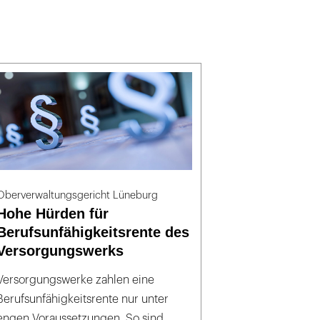
Oberverwaltungsgericht Lüneburg
Hohe Hürden für
Berufsunfähigkeitsrente des
Versorgungswerks
Versorgungswerke zahlen eine
Berufsunfähigkeitsrente nur unter
engen Voraussetzungen. So sind