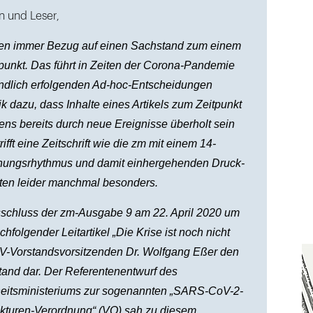
n und Leser,
men immer Bezug auf einen Sachstand zum einem
punkt. Das führt in Zeiten der Corona-Pandemie
tündlich erfolgenden Ad-hoc-Entscheidungen
tik dazu, dass Inhalte eines Artikels zum Zeitpunkt
ens bereits durch neue Ereignisse überholt sein
ifft eine Zeitschrift wie die zm mit einem 14-
inungsrhythmus und damit einhergehenden Druck-
iten leider manchmal besonders.
schluss der zm-Ausgabe 9 am 22. April 2020 um
chfolgender Leitartikel „Die Krise ist noch nicht
V-Vorstandsvorsitzenden Dr. Wolfgang Eßer den
tand dar. Der Referentenentwurf des
itsministeriums zur sogenannten „SARS-CoV-2-
kturen-Verordnung“ (VO) sah zu diesem