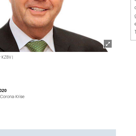
Lightbox
r KZBV |
öffnen
020
 Corona-Krise