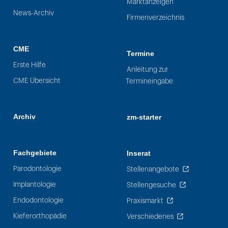
Marktanzeigen
News-Archiv
Firmenverzeichnis
CME
Termine
Erste Hilfe
Anleitung zur
CME Übersicht
Termineingabe
Archiv
zm-starter
Fachgebiete
Inserat
Parodontologie
Stellenangebote
Implantologie
Stellengesuche
Endodontologie
Praxismarkt
Kieferorthopädie
Verschiedenes