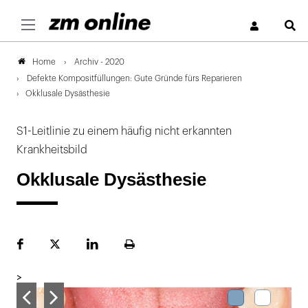
S
Archiv - 2020
Home
Defekte Kompositfüllungen: Gute Gründe fürs Reparieren
Okklusale Dysästhesie
S1-Leitlinie zu einem häufig nicht erkannten
Krankheitsbild
Okklusale Dysästhesie
Facebook
Plattform
LinekdIn
Seite
X
ausdrucken
>