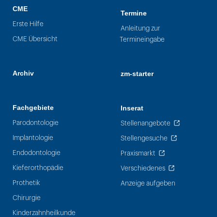
CME
Termine
Erste Hilfe
Anleitung zur
CME Übersicht
Termineingabe
Archiv
zm-starter
Fachgebiete
Inserat
Parodontologie
Stellenangebote
Implantologie
Stellengesuche
Endodontologie
Praxismarkt
Kieferorthopädie
Verschiedenes
Prothetik
Anzeige aufgeben
Chirurgie
Kinderzahnheilkunde