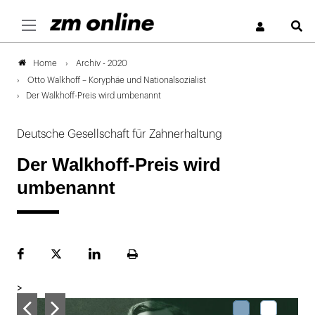
S
Archiv - 2020
Home
Otto Walkhoff – Koryphäe und Nationalsozialist
Der Walkhoff-Preis wird umbenannt
Deutsche Gesellschaft für Zahnerhaltung
Der Walkhoff-Preis wird
umbenannt
Facebook
Plattform
LinekdIn
Seite
X
ausdrucken
>