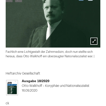
Lightbox
Fachlich eine Lichtgestalt der Zahnmedizin, doch nun stellte sich
öffnen
heraus, dass Otto Walkhoff ein überzeugter Nationalsozialist war. |
Folie
1
Heftarchiv Gesellschaft
von
Ausgabe 18/2020
2
Otto Walkhoff – Koryphäe und Nationalsozialist
16.09.2020
ck