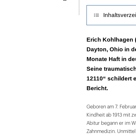
Seite
ausdrucken
Inhaltsverze
Folter durch A
Erich Kohlhagen 
Dayton, Ohio in d
Vom Lagerhas
Monate Haft in de
Inhaber einer 
Seine traumatisc
12110“ schildert e
Bericht.
Geboren am 7. Februar
Kindheit ab 1913 mit z
Abitur begann er im W
Zahnmedizin. Unmittel