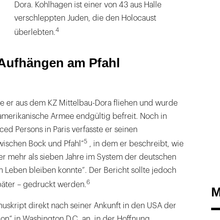
Dora. Kohlhagen ist einer von 43 aus Halle
verschleppten Juden, die den Holocaust
4
überlebten.
 Aufhängen am Pfahl
te er aus dem KZ Mittelbau-Dora fliehen und wurde
 amerikanische Armee endgültig befreit. Noch in
ced Persons in Paris verfasste er seinen
5
wischen Bock und Pfahl“
, in dem er beschreibt, wie
ter mehr als sieben Jahre im System der deutschen
 Leben bleiben konnte“. Der Bericht sollte jedoch
6
päter – gedruckt werden.
M
uskript direkt nach seiner Ankunft in den USA der
n“ in Washington D.C. an, in der Hoffnung