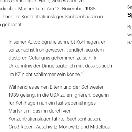
h das Gefängnis in Halle, weil es auch zu
Sa
üdischer Männer kam. Am 12. November 1938
S
 ihnen ins Konzentrationslager Sachsenhausen in
n gebracht.
Sp
we
In seiner Autobiografie schreibt Kohlhagen, er
S
sei zunächst froh gewesen, „endlich aus dem
düsteren Gefängnis gekommen zu sein. In
Unkenntnis der Dinge sagte ich mir, dass es auch
3
im KZ nicht schlimmer sein könne.“
Während es seinen Eltern und der Schwester
1939 gelang, in die USA zu emigrieren, begann
für Kohlhagen nun ein fast siebenjähriges
Martyrium, das ihn durch vier
Konzentrationslager führte: Sachsenhausen,
Groß-Rosen, Auschwitz-Monowitz und Mittelbau-