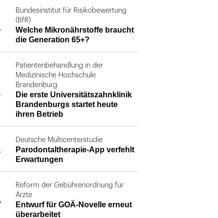
Bundesinstitut für Risikobewertung
1
(BfR)
Welche Mikronährstoffe braucht
die Generation 65+?
Patientenbehandlung in der
Medizinische Hochschule
2
Brandenburg
Die erste Universitätszahnklinik
Brandenburgs startet heute
ihren Betrieb
Deutsche Multicenterstudie
3
Parodontaltherapie-App verfehlt
Erwartungen
Reform der Gebührenordnung für
4
Ärzte
Entwurf für GOÄ-Novelle erneut
überarbeitet