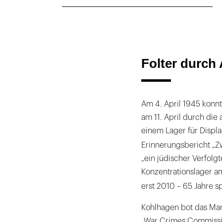
Folter durch
Am 4. April 1945 konn
am 11. April durch die
einem Lager für Displa
Erinnerungsbericht „Z
„ein jüdischer Verfolg
Konzentrationslager am
erst 2010 – 65 Jahre s
Kohlhagen bot das Man
„War Crimes Commissio