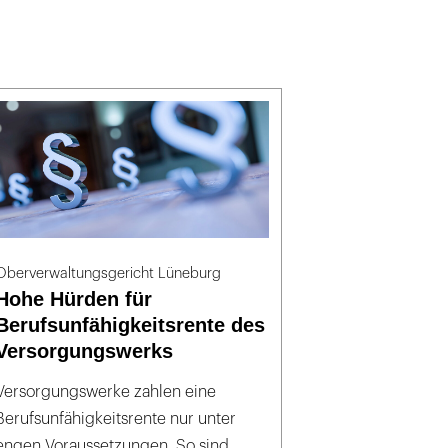
Oberverwaltungsgericht Lüneburg
Hohe Hürden für
Berufsunfähigkeitsrente des
Versorgungswerks
Versorgungswerke zahlen eine
Berufsunfähigkeitsrente nur unter
engen Voraussetzungen. So sind