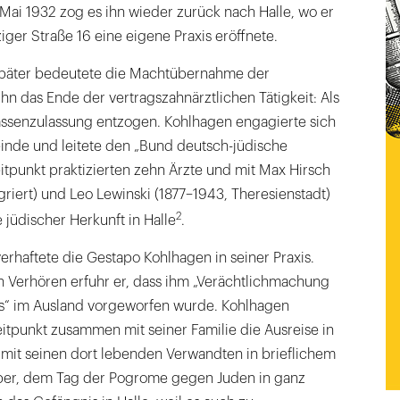
Mai 1932 zog es ihn wieder zurück nach Halle, wo er
iger Straße 16 eine eigene Praxis eröffnete.
 später bedeutete die Machtübernahme der
 ihn das Ende der vertragszahnärztlichen Tätigkeit: Als
ssenzulassung entzogen. Kohlhagen engagierte sich
inde und leitete den „Bund deutsch-jüdische
tpunkt praktizierten zehn Ärzte und mit Max Hirsch
griert) und Leo Lewinski (1877–1943, Theresienstadt)
2
 jüdischer Herkunft in Halle
.
rhaftete die Gestapo Kohlhagen in seiner Praxis.
n Verhören erfuhr er, dass ihm „Verächtlichmachung
s“ im Ausland vorgeworfen wurde. Kohlhagen
itpunkt zusammen mit seiner Familie die Ausreise in
 mit seinen dort lebenden Verwandten in brieflichem
ber, dem Tag der Pogrome gegen Juden in ganz