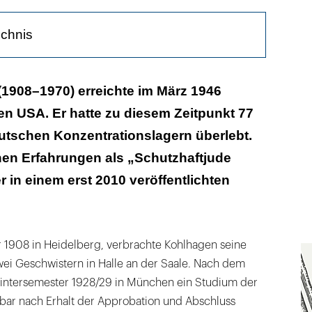
ichnis
ufhängen am Pfahl
(1908–1970) erreichte im März 1946
en USA. Er hatte zu diesem Zeitpunkt 77
en zum Kapo
utschen Konzentrationslagern überlebt.
Reinigung: sein 2. Leben in den USA
hen Erfahrungen als „Schutzhaftjude
r in einem erst 2010 veröffentlichten
 1908 in Heidelberg, verbrachte Kohlhagen seine
wei Geschwistern in Halle an der Saale. Nach dem
intersemester 1928/29 in München ein Studium der
bar nach Erhalt der Approbation und Abschluss