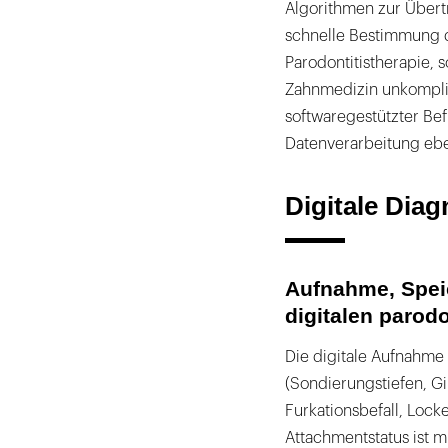
Algorithmen zur Übert
schnelle Bestimmung de
Parodontitistherapie, 
Zahnmedizin unkompli
softwaregestützter Bef
Datenverarbeitung eben
Digitale Diag
Aufnahme, Spei
digitalen parod
Die digitale Aufnahme
(Sondierungstiefen, G
Furkationsbefall, Lock
Attachmentstatus ist m