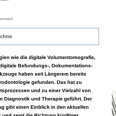
ommisch
ichnis
stik in der Parodontologie
gien wie die digitale Volumentomografie,
 digitale Befundungs-, Dokumentations-
entografie in der Parodontologie
zeuge haben seit Längerem bereits
logien in der Perioprothetik
rodontologie gefunden. Das hat zu
ologie für die Planung der Schnittführung bei
tsprozessen und zu einer Vielzahl von
urgischen Eingriffen
 Diagnostik und Therapie geführt. Der
ung
g gibt einen Einblick in den aktuellen
 und zeigt die Richtung künftiger