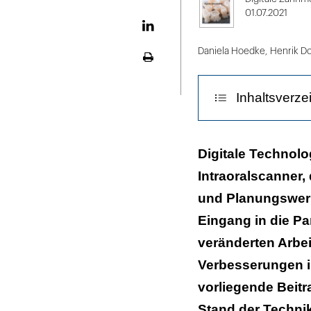
X
01.07.2021
LinekdIn
Daniela Hoedke
,
Henrik D
Seite
ausdrucken
Inhaltsverze
Digitale Diagno
Digitale Technolo
Intraoralscanner,
Digitale Volum
und Planungswerk
Digitale Techno
Eingang in die Pa
CAD/CAM-Techn
veränderten Arbei
parodontalchir
Verbesserungen in
Zusammenfass
vorliegende Beitra
Stand der Technik