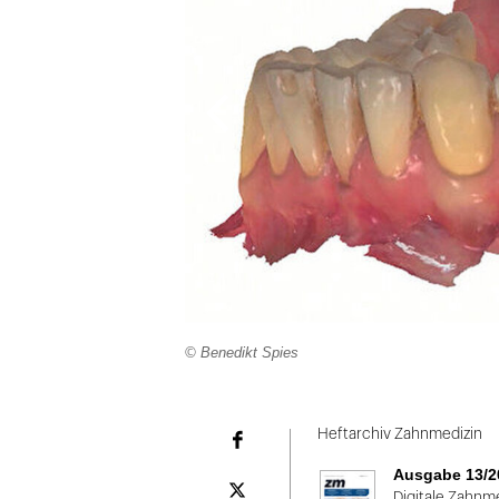
© Benedikt Spies
Folie
1
Heftarchiv Zahnmedizin
Facebook
von
Ausgabe 13/2
2
Plattform
Digitale Zahnm