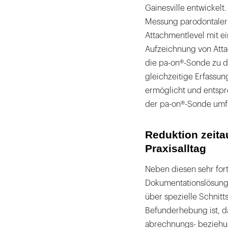
Gainesville entwickelt
Messung parodontaler
Attachmentlevel mit e
Aufzeichnung von Atta
die pa-on®-Sonde zu d
gleichzeitige Erfassu
ermöglicht und entspr
der pa-on®-Sonde umfa
Reduktion zeit
Praxisalltag
Neben diesen sehr fort
Dokumentationslösung
über spezielle Schnitts
Befunderhebung ist, da
abrechnungs- beziehun