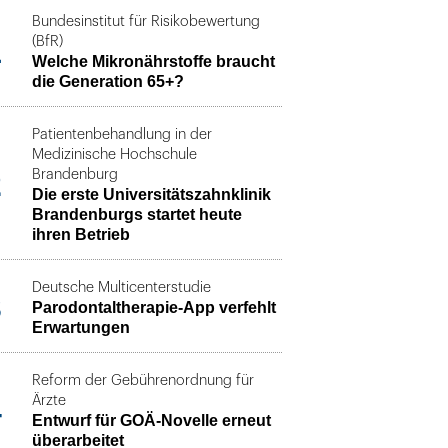
Bundesinstitut für Risikobewertung
1
(BfR)
Welche Mikronährstoffe braucht
die Generation 65+?
Patientenbehandlung in der
Medizinische Hochschule
2
Brandenburg
Die erste Universitätszahnklinik
Brandenburgs startet heute
ihren Betrieb
Deutsche Multicenterstudie
3
Parodontaltherapie-App verfehlt
Erwartungen
Reform der Gebührenordnung für
4
Ärzte
Entwurf für GOÄ-Novelle erneut
überarbeitet