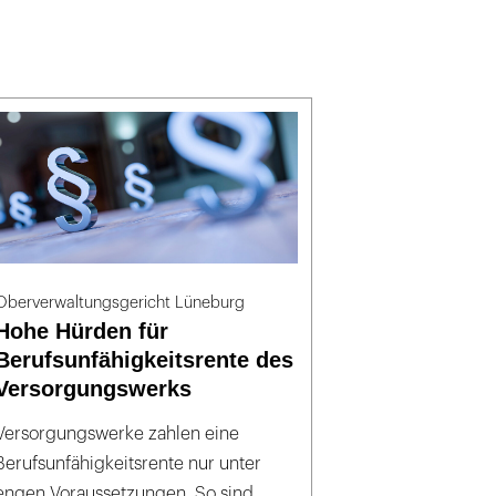
Oberverwaltungsgericht Lüneburg
Hohe Hürden für
Berufsunfähigkeitsrente des
Versorgungswerks
Versorgungswerke zahlen eine
Berufsunfähigkeitsrente nur unter
engen Voraussetzungen. So sind