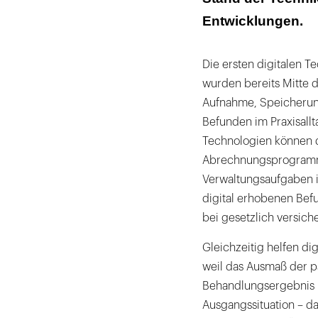
Literaturliste
Entwicklungen.
Die ersten digitalen 
wurden bereits Mitte d
Aufnahme, Speicherun
Befunden im Praxisallt
Technologien können du
Abrechnungsprogramme
Verwaltungsaufgaben i
digital erhobenen Befu
bei gesetzlich versich
Gleichzeitig helfen di
weil das Ausmaß der p
Behandlungsergebnis i
Ausgangssituation – d