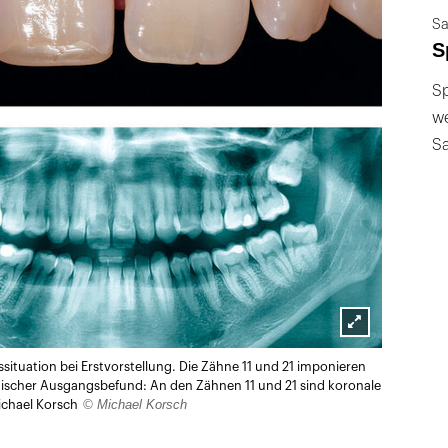
Sa
S
Sp
we
S
Lightbox
situation bei Erstvorstellung. Die Zähne 11 und 21 imponieren
öffnen
gischer Ausgangsbefund: An den Zähnen 11 und 21 sind koronale
© Michael Korsch
ichael Korsch