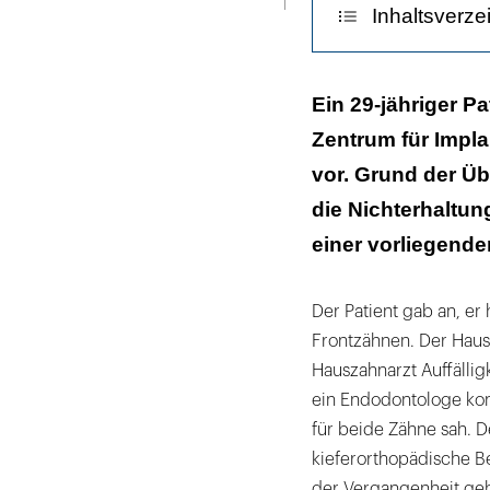
Inhaltsverze
Zahnärztlicher
Ein 29-jähriger Pa
Zentrum für Impla
Diagnose
vor. Grund der Ü
Therapie
die Nichterhaltun
Die Dentinaufb
einer vorliegend
Nachkontrolle
Der Patient gab an, e
Epikrise
Frontzähnen. Der Haus
Hauszahnarzt Auffälli
Literaturliste
ein Endodontologe kons
für beide Zähne sah. De
kieferorthopädische B
der Vergangenheit geh