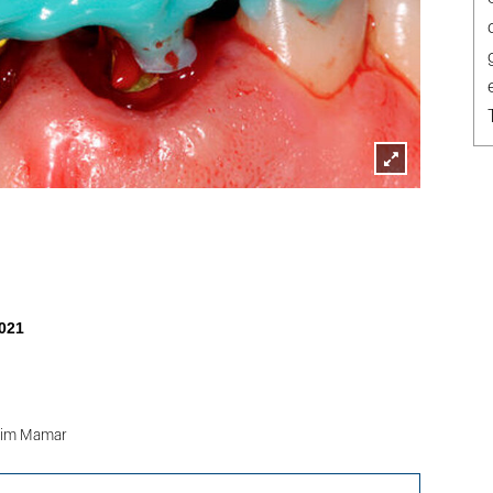
Lightbox
öffnen
021
rim Mamar