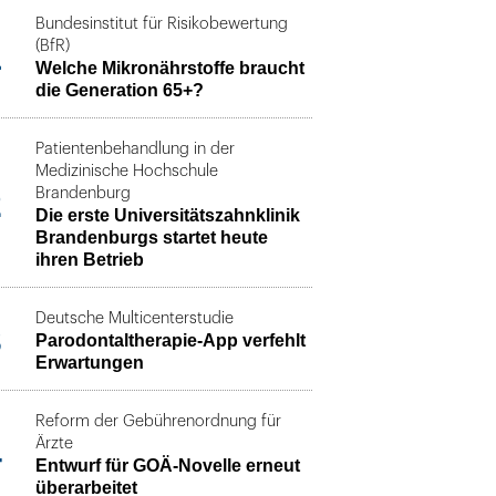
Bundesinstitut für Risikobewertung
1
(BfR)
Welche Mikronährstoffe braucht
die Generation 65+?
Patientenbehandlung in der
Medizinische Hochschule
2
Brandenburg
Die erste Universitätszahnklinik
Brandenburgs startet heute
ihren Betrieb
Deutsche Multicenterstudie
3
Parodontaltherapie-App verfehlt
Erwartungen
Reform der Gebührenordnung für
4
Ärzte
Entwurf für GOÄ-Novelle erneut
überarbeitet