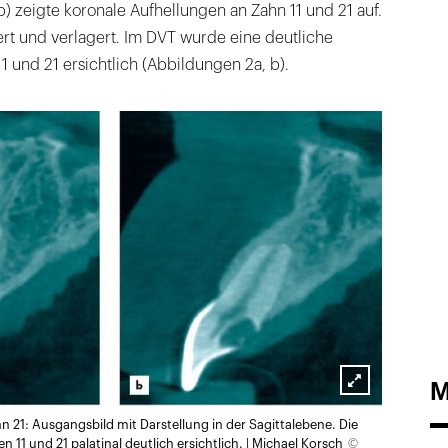
 zeigte koronale Aufhellungen an Zahn 11 und 21 auf.
ert und verlagert. Im DVT wurde eine deutliche
1 und 21 ersichtlich (Abbildungen 2a, b).
M
Lightbox
n 21: Ausgangsbild mit Darstellung in der Sagittalebene. Die
öffnen
©
 11 und 21 palatinal deutlich ersichtlich. | Michael Korsch