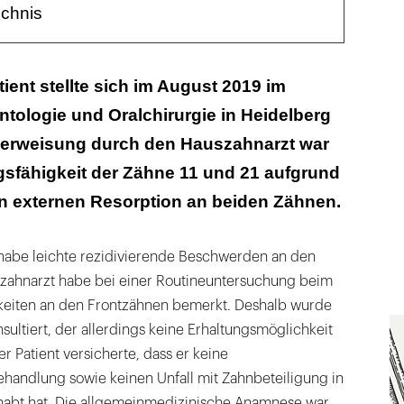
ichnis
 Befund
tient stellte sich im August 2019 im
ntologie und Oralchirurgie in Heidelberg
berweisung durch den Hauszahnarzt war
gsfähigkeit der Zähne 11 und 21 aufgrund
ereitung
en externen Resorption an beiden Zähnen.
r habe leichte rezidivierende Beschwerden an den
zahnarzt habe bei einer Routineuntersuchung beim
gkeiten an den Frontzähnen bemerkt. Deshalb wurde
ultiert, der allerdings keine Erhaltungsmöglichkeit
r Patient versicherte, dass er keine
ehandlung sowie keinen Unfall mit Zahnbeteiligung in
abt hat. Die allgemeinmedizinische Anamnese war