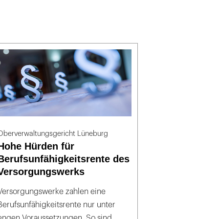
Oberverwaltungsgericht Lüneburg
Hohe Hürden für
Berufsunfähigkeitsrente des
Versorgungswerks
Versorgungswerke zahlen eine
Berufsunfähigkeitsrente nur unter
engen Voraussetzungen. So sind