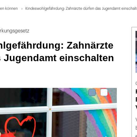
fen können
Kindeswohlgefährdung: Zahnärzte dürfen das Jugendamt einschal
ärkungsgesetz
lgefährdung: Zahnärzte
s Jugendamt einschalten