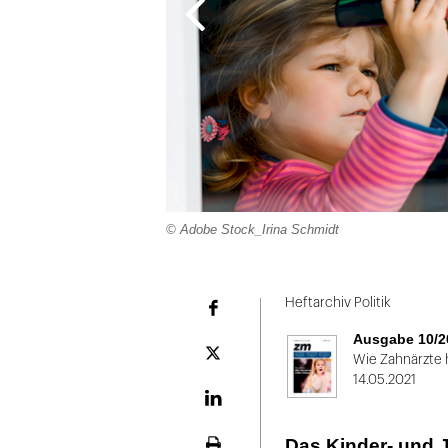
© Adobe Stock_Irina Schmidt
Folie
1
Heftarchiv Politik
Facebook
von
Ausgabe 10/2
2
Plattform
Wie Zahnärzte 
X
14.05.2021
LinekdIn
Das Kinder- und 