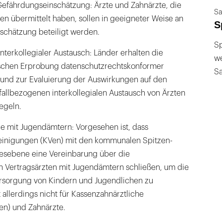
Gefährdungseinschätzung: Ärzte und Zahnärzte, die
Sa
 übermittelt haben, sollen in geeigneter Weise an
S
schätzung beteiligt werden.
Sp
nterkollegialer Austausch: Länder erhalten die
we
tischen Erprobung datenschutzrechtskonformer
S
nd zur Evaluierung der Auswirkungen auf den
fallbezogenen interkollegialen Austausch von Ärzten
egeln.
e mit Jugendämtern: Vorgesehen ist, dass
reinigungen (KVen) mit den kommunalen Spitzen-
esebene eine Vereinbarung über die
 Vertragsärzten mit Jugendämtern schließen, um die
ersorgung von Kindern und Jugendlichen zu
t allerdings nicht für Kassenzahnärztliche
en) und Zahnärzte.