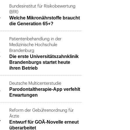
Bundesinstitut für Risikobewertung
1
(BfR)
Welche Mikronährstoffe braucht
die Generation 65+?
Patientenbehandlung in der
Medizinische Hochschule
2
Brandenburg
Die erste Universitätszahnklinik
Brandenburgs startet heute
ihren Betrieb
Deutsche Multicenterstudie
3
Parodontaltherapie-App verfehlt
Erwartungen
Reform der Gebührenordnung für
4
Ärzte
Entwurf für GOÄ-Novelle erneut
überarbeitet