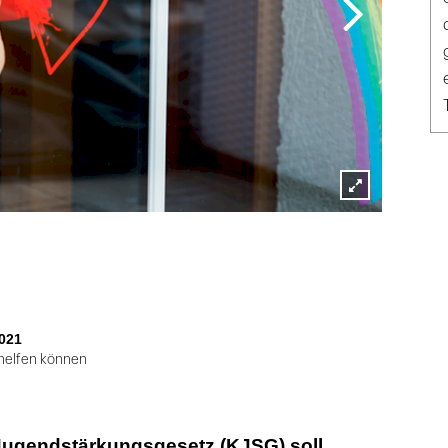
Lightbox
öffnen
021
helfen können
Jugendstärkungsgesetz (KJSG) soll