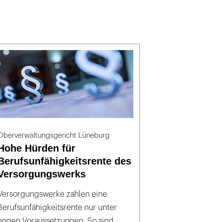
Oberverwaltungsgericht Lüneburg
Hohe Hürden für
Berufsunfähigkeitsrente des
Versorgungswerks
Versorgungswerke zahlen eine
Berufsunfähigkeitsrente nur unter
engen Voraussetzungen. So sind