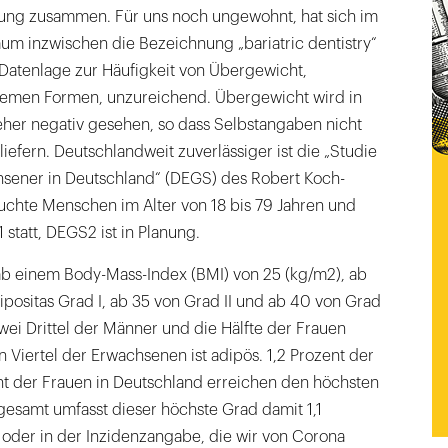
ng zusammen. Für uns noch ungewohnt, hat sich im
um inzwischen die Bezeichnung „bariatric dentistry“
ie Datenlage zur Häufigkeit von Übergewicht,
remen Formen, unzureichend. Übergewicht wird in
eher negativ gesehen, so dass Selbstangaben nicht
liefern. Deutschlandweit zuverlässiger ist die „Studie
sener in Deutschland“ (DEGS) des Robert Koch-
suchte Menschen im Alter von 18 bis 79 Jahren und
 statt, DEGS2 ist in Planung.
b einem Body-Mass-Index (BMI) von 25 (kg/m2), ab
positas Grad I, ab 35 von Grad II und ab 40 von Grad
zwei Drittel der Männer und die Hälfte der Frauen
n Viertel der Erwachsenen ist adipös. 1,2 Prozent der
t der Frauen in Deutschland erreichen den höchsten
nsgesamt umfasst dieser höchste Grad damit 1,1
 oder in der Inzidenzangabe, die wir von Corona