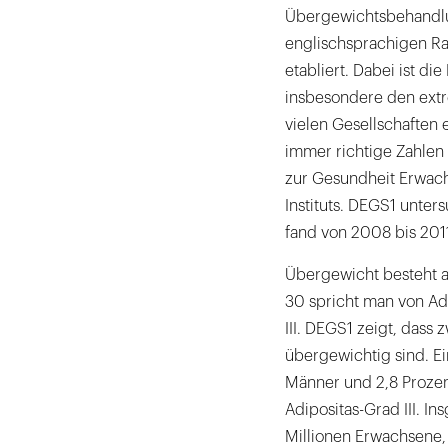
Übergewichtsbehandlu
illness
englischsprachigen Ra
on
etabliert. Dabei ist d
teeth.
insbesondere den ext
Dentist
vielen Gesellschaften 
concept.
immer richtige Zahlen 
zur Gesundheit Erwach
Instituts. DEGS1 unter
fand von 2008 bis 2011
Übergewicht besteht a
30 spricht man von Adi
III. DEGS1 zeigt, dass 
übergewichtig sind. Ei
Männer und 2,8 Prozen
Adipositas-Grad III. I
Millionen Erwachsene,