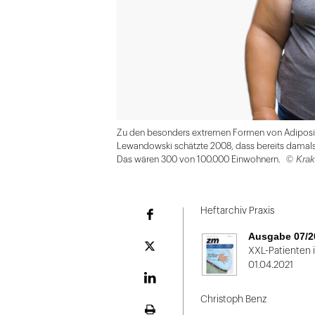
Zu den besonders extremen Formen von Adiposita
Lewandowski schätzte 2008, dass bereits damal
© Krak
Das wären 300 von 100.000 Einwohnern.
Folie
1
Heftarchiv Praxis
Facebook
von
Ausgabe 07/2
2:
Plattform
XXL-Patienten i
X
01.04.2021
Senior
plus
LinekdIn
Christoph Benz
size