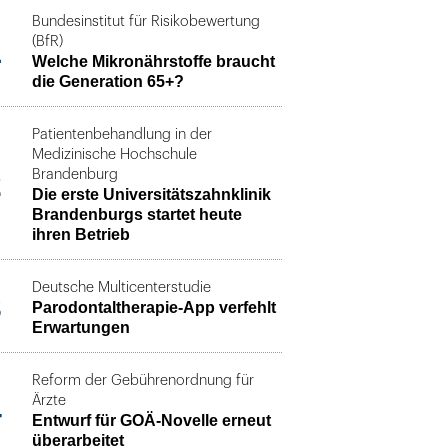
Bundesinstitut für Risikobewertung
1
(BfR)
Welche Mikronährstoffe braucht
die Generation 65+?
Patientenbehandlung in der
Medizinische Hochschule
2
Brandenburg
Die erste Universitätszahnklinik
Brandenburgs startet heute
ihren Betrieb
Deutsche Multicenterstudie
3
Parodontaltherapie-App verfehlt
Erwartungen
Reform der Gebührenordnung für
4
Ärzte
Entwurf für GOÄ-Novelle erneut
überarbeitet