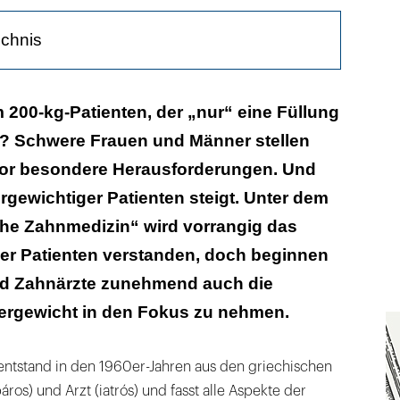
ichnis
ge: Der Behandlungsstuhl
 200-kg-Patienten, der „nur“ eine Füllung
? Schwere Frauen und Männer stellen
Schwerpunktpraxen
or besondere Herausforderungen. Und
besonders schwierig
ergewichtiger Patienten steigt. Unter dem
sche Zahnmedizin“ wird vorrangig das
r Patienten verstanden, doch beginnen
d Zahnärzte zunehmend auch die
rgewicht in den Fokus zu nehmen.
“ entstand in den 1960er-Jahren aus den griechischen
ros) und Arzt (iatrós) und fasst alle Aspekte der