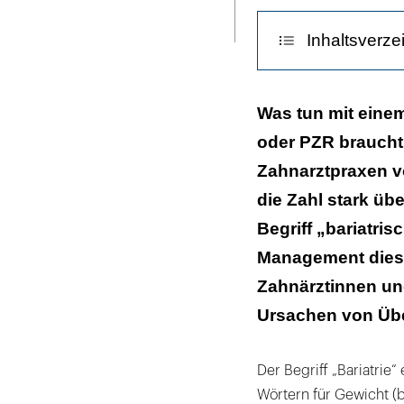
Seite
caucasian
ausdrucken
woman
Inhaltsverze
over
isolated
Die größte Sor
background
Was tun mit einem
touching
oder PZR braucht
Wir brauchen 
mouth
Zahnarztpraxen v
Narkosen sind 
with
die Zahl stark üb
hand
Ausblick
Begriff „bariatri
with
Management diese
painful
expression
Zahnärztinnen un
because
Ursachen von Übe
of
toothache
Der Begriff „Bariatrie
or
Wörtern für Gewicht (bá
dental