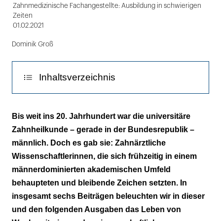
Zahnmedizinische Fachangestellte: Ausbildung in schwierigen
Zeiten
01.02.2021
Dominik Groß
Inhaltsverzeichnis
Der lange Weg zur Chancengleichheit
Bis weit ins 20. Jahrhundert war die universitäre
Zahnheilkunde – gerade in der Bundesrepublik –
männlich. Doch es gab sie: Zahnärztliche
Wissenschaftlerinnen, die sich frühzeitig in einem
männerdominierten akademischen Umfeld
behaupteten und bleibende Zeichen setzten. In
insgesamt sechs Beiträgen beleuchten wir in dieser
und den folgenden Ausgaben das Leben von