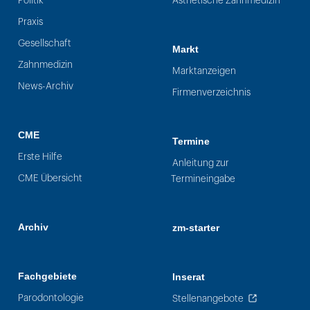
Politik
Ästhetische Zahnmedizin
Praxis
Gesellschaft
Markt
Zahnmedizin
Marktanzeigen
News-Archiv
Firmenverzeichnis
CME
Termine
Erste Hilfe
Anleitung zur
CME Übersicht
Termineingabe
Archiv
zm-starter
Fachgebiete
Inserat
Parodontologie
Stellenangebote