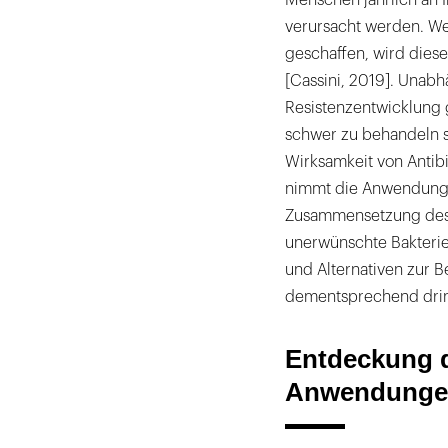
Literaturliste
verursacht werden. We
geschaffen, wird dies
[Cassini, 2019]. Unab
Resistenzentwicklung g
schwer zu behandeln sin
Wirksamkeit von Antibi
nimmt die Anwendung v
Zusammensetzung des
unerwünschte Bakterie
und Alternativen zur 
dementsprechend drin
Entdeckung d
Anwendunge