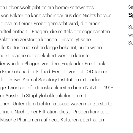
Sa
hen Lebenswelt gibt es ein bemerkenswertes
S
 von Bakterien kann scheinbar aus den Nichts heraus
diese mit einer Probe gemischt wird, die einen
Sp
teil enthält – Phagen, die mittels der sogenannten
we
 Bakterien zerstören können. Dieses lytische
S
lle Kulturen ist schon lange bekannt, auch wenn
aue Ursache nur spekuliert werden konnte.
er wurden Phagen von dem Engländer Frederick
 Frankokanadier Felix d´Hérelle vor gut 100 Jahren
 der Drown Animal Sanatory Institution in London
oge Twort an Infektionskrankheiten beim Nutztier. 1915
em Ausstrich Staphylokokkenkolonien mit
hen. Unter dem Lichtmikroskop waren nur zerstörte
ennen. Nach einer Filtration dieser Proben konnte er
e lytische Phänomen auf neue Kulturen übertragen