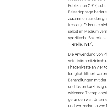
Publikation (1917) sch
Bakteriophage bedeutet
zusammen aus den grie
fressen). Er konnte ni
selbst im Medium verm
spezifische Bakterien
´Herelle, 1917].
Die Anwendung von Pha
veterinärmedizinisch u
Phagenlysate an vier t
lediglich filtriert war
Behandlungen mit der 
und lösten kurzfristig
wirksame Therapieopti
gefunden war. Unterne
und Vermarktung von 