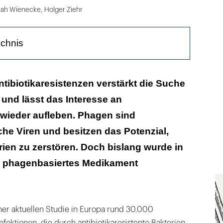
rah Wienecke
,
Holger Ziehr
ichnis
r Phagen und erste Anwendungen
ntibiotikaresistenzen verstärkt die Suche
 und lässt das Interesse an
en?
wieder aufleben. Phagen sind
e von Phagen
che Viren und besitzen das Potenzial,
 therapeutischen Einsatz
rien zu zerstören. Doch bislang wurde in
n phagenbasiertes Medikament
ibiotika
r therapie in der westlichen Welt
iner aktuellen Studie in Europa rund 30.000
nfektionen, die durch antibiotikaresistente Bakterien