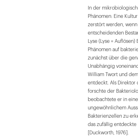
In der mikrobiologisc
Phänomen: Eine Kultur
zerstört werden, wenn 
entscheidenden Bestand
Lyse (Lyse = Auflösen)
Phänomen auf bakterie
zunächst über die gen
Unabhängig voneinand
William Twort und dem
entdeckt. Als Direktor
forschte der Bakteriol
beobachtete er in ein
ungewöhnlichem Ausse
Bakterienzellen zu erk
das zufällig entdeckt
[Duckworth, 1976].