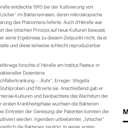
elle entdeckte 1910 bei der Kultivierung von
„Löcher“ im Bakterienrasen, deren mikroskopische
ärung des Phänomens lieferte. Auch d’Hérelle war
it des lytischen Prinzips auf neue Kulturen bewusst,
 er seine Ergebnisse zu diesem Zeitpunkt nicht, da er
hatte und diese teilweise schlecht reproduzierbar
tkriegs forschte d´Hérelle am Institut Pasteur in
bakterieller Dysenterie
fallerkrankung – „Ruhr“, Erreger: Shigella
Stuhlproben und filtrierte sie. Anschließend gab er
enteriae-Kulturen und beobachtete das Wachstum der
r ersten Krankheitsphase wuchsen die Bakterien
M
bei Eintreten der Genesung der Patienten konnten die
ultiviert werden. Irgendein unbekannter, „lytischer“
eitlich die Bakterien zerstört. In seiner ersten