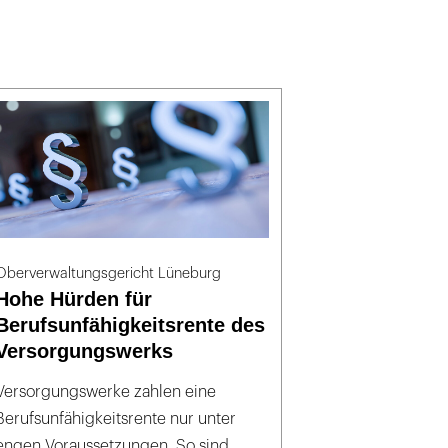
Oberverwaltungsgericht Lüneburg
Hohe Hürden für
Berufsunfähigkeitsrente des
Versorgungswerks
Versorgungswerke zahlen eine
Berufsunfähigkeitsrente nur unter
engen Voraussetzungen. So sind