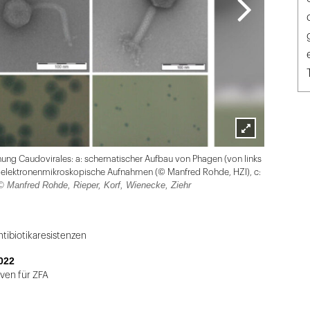
Lightbox
ung Caudovirales: a: schematischer Aufbau von Phagen (von links
öffnen
b: elektronenmikroskopische Aufnahmen (© Manfred Rohde, HZI), c:
© Manfred Rohde, Rieper, Korf, Wienecke, Ziehr
tibiotikaresistenzen
022
ven für ZFA