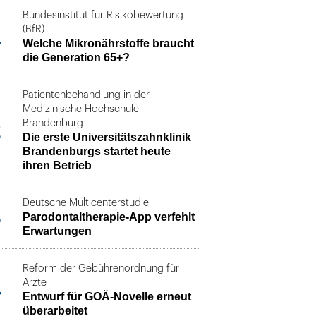
Bundesinstitut für Risikobewertung
1
(BfR)
Welche Mikronährstoffe braucht
die Generation 65+?
Patientenbehandlung in der
Medizinische Hochschule
2
Brandenburg
Die erste Universitätszahnklinik
Brandenburgs startet heute
ihren Betrieb
Deutsche Multicenterstudie
3
Parodontaltherapie-App verfehlt
Erwartungen
Reform der Gebührenordnung für
4
Ärzte
Entwurf für GOÄ-Novelle erneut
überarbeitet