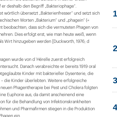
uf er deshalb den Begriff „Bakteriophage“.
 wörtlich übersetzt „Bakterienfresser“ und setzt sich
chischen Worten „Bakterium“ und „phagein“ (=
cht beobachten, dass sich die vermuteten Phagen von
ehren. Dies erfolgt erst, wie man heute weiß, wenn
 als Wirt hinzugeben werden [Duckworth, 1976; d
gen wurde von d´Hérelle zuerst erfolgreich
ntersucht. Danach verabreichte er bereits 1919 oral
otgeglaubte Kinder mit bakterieller Dysenterie, die
en – die Kinder überlebten. Weitere erfolgreiche
neuen Phagentherapie bei Pest und Cholera folgten
 eine Euphorie aus, da damit anscheinend eine
on für die Behandlung von Infektionskrankheiten
hmen und Pharmafirmen stiegen in die Produktion
Phagen ein.