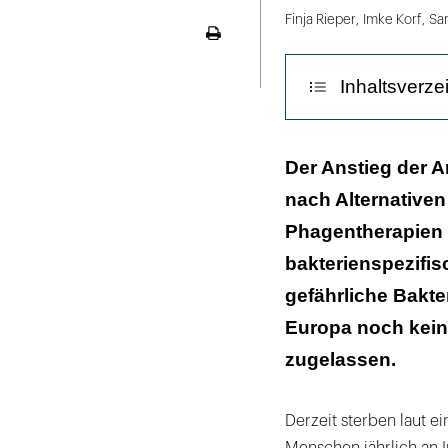
LinekdIn
Finja Rieper
,
Imke Korf
,
Sa
Seite
ausdrucken
Inhaltsverze
Entdeckung de
Der Anstieg der A
nach Alternativen
Was sind Phag
Phagentherapien 
Wirkungsweis
bakterienspezifis
Phagen für den
gefährliche Bakte
Europa noch kei
Phagen und Ant
zugelassen.
Entwicklung de
Fazit
Derzeit sterben laut e
Menschen jährlich an I