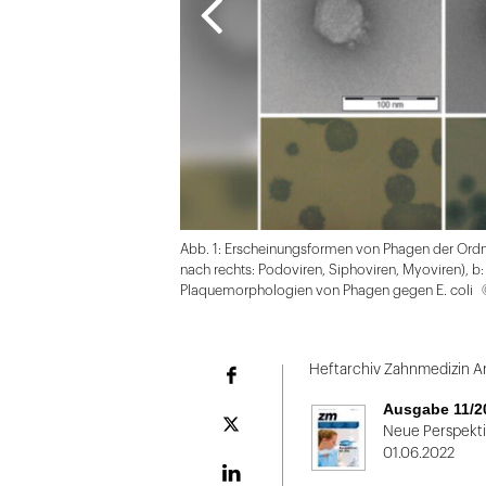
Abb. 1: Erscheinungsformen von Phagen der Ordn
nach rechts: Podoviren, Siphoviren, Myoviren), 
Plaquemorphologien von Phagen gegen E. coli
Folie
1
Heftarchiv Zahnmedizin An
Facebook
von
Ausgabe 11/2
2
Plattform
Neue Perspekti
X
01.06.2022