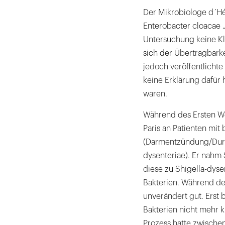
Der Mikrobiologe d´Hér
Enterobacter cloacae 
Untersuchung keine Kl
sich der Übertragbarke
jedoch veröffentlichte
keine Erklärung dafür 
waren.
Während des Ersten Wel
Paris an Patienten mit 
(Darmentzündung/Durch
dysenteriae). Er nahm 
diese zu Shigella-dys
Bakterien. Während de
unverändert gut. Erst 
Bakterien nicht mehr k
Prozess hatte zwischenz