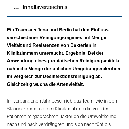
Inhaltsverzeichnis
Im Waschbecken war die größte
Ein Team aus Jena und Berlin hat den Einfluss
Bakterienmasse
verschiedener Reinigungsregimes auf Menge,
Vielfalt und Resistenzen von Bakterien in
Desinfektion reduziert die Mikrobenvielfalt
Klinikzimmern untersucht. Ergebnis: Bei der
„Wir erleben gerade eine Revolution in der
Anwendung eines probiotischen Reinigungsmittels
Mikrobiologie!“
nahm die Menge der üblichen Umgebungsmikroben
im Vergleich zur Desinfektionsreinigung ab.
Gleichzeitig wuchs die Artenvielfalt.
Im vergangenen Jahr beschrieb das Team, wie in den
Stationszimmern eines Klinikneubaus die von den
Patienten mitgebrachten Bakterien die Umweltkeime
nach und nach verdrängten und sich nach fünf bis