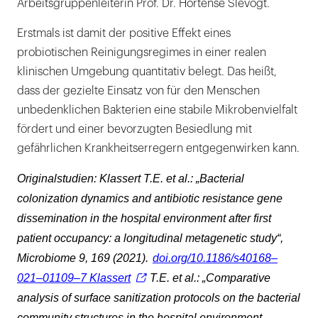
Arbeitsgruppenleiterin Prof. Dr. Hortense Slevogt.
Erstmals ist damit der positive Effekt eines
probiotischen Reinigungsregimes in einer realen
klinischen Umgebung quantitativ belegt. Das heißt,
dass der gezielte Einsatz von für den Menschen
unbedenklichen Bakterien eine stabile Mikrobenvielfalt
fördert und einer bevorzugten Besiedlung mit
gefährlichen Krankheitserregern entgegenwirken kann.
Originalstudien: Klassert T.E. et al.: „Bacterial
colonization dynamics and antibiotic resistance gene
dissemination in the hospital environment after first
patient occupancy: a longitudinal metagenetic study“,
Microbiome 9, 169 (2021).
doi.org/10.1186/s40168–
021–01109–7 Klassert
T.E. et al.: „Comparative
analysis of surface sanitization protocols on the bacterial
community structures in the hospital environment,