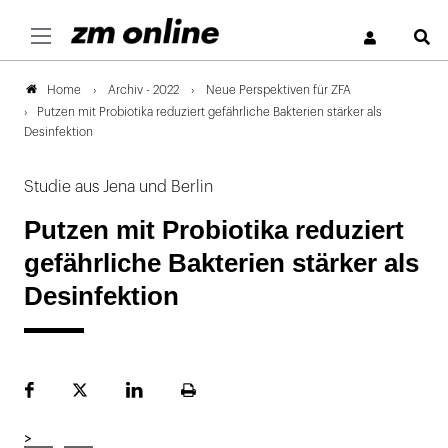
S
Archiv - 2022
Neue Perspektiven für ZFA
Home
Putzen mit Probiotika reduziert gefährliche Bakterien stärker als
Desinfektion
Studie aus Jena und Berlin
Putzen mit Probiotika reduziert
gefährliche Bakterien stärker als
Desinfektion
Facebook
Plattform
LinekdIn
Seite
X
ausdrucken
>